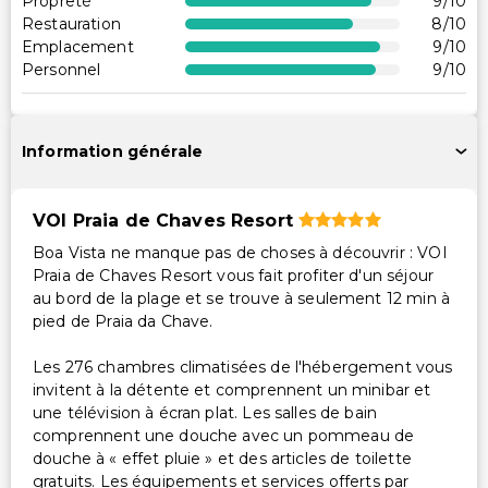
Équipements de remise en forme
Propreté
9
/10
Restauration
8
/10
Distributeur automatique/Services bancaires
Emplacement
9
/10
Personnel
9
/10
Accessibilité
Accessible en fauteuil roulant
Information générale
Services supplémentaires
Jeux pour enfants
VOI Praia de Chaves Resort
Personnel multilingue
Boa Vista ne manque pas de choses à découvrir : VOI
Service de blanchisserie/nettoyage à sec
Praia de Chaves Resort vous fait profiter d'un séjour
au bord de la plage et se trouve à seulement 12 min à
pied de Praia da Chave.
Les 276 chambres climatisées de l'hébergement vous
invitent à la détente et comprennent un minibar et
une télévision à écran plat. Les salles de bain
comprennent une douche avec un pommeau de
douche à « effet pluie » et des articles de toilette
gratuits. Les équipements et services offerts par