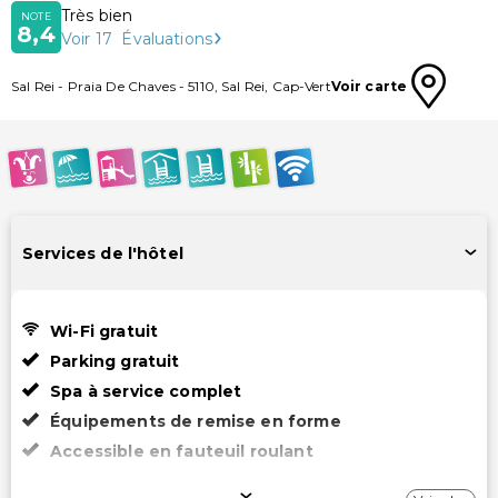
Très bien
NOTE
8,4
Voir
17
Évaluations
Sal Rei
-
Praia De Chaves
-
5110
,
Sal Rei
,
Cap-Vert
Voir carte
Services de l'hôtel
Wi-Fi gratuit
Parking gratuit
Spa à service complet
Équipements de remise en forme
Accessible en fauteuil roulant