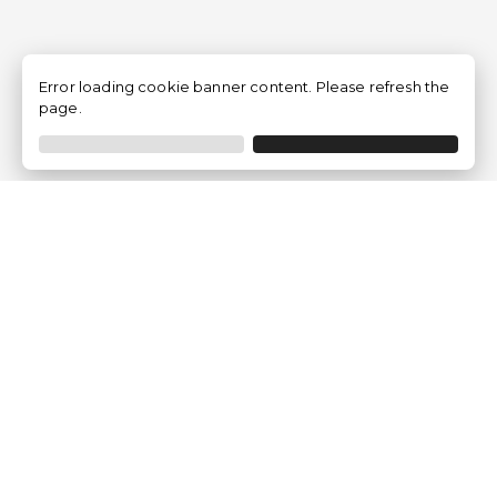
Error loading cookie banner content. Please refresh the
page.
Traventia.fr
Qui sommes-nous
Avis des Clients
Mentions légales
Conditions Générales
Politique de Confidentialité