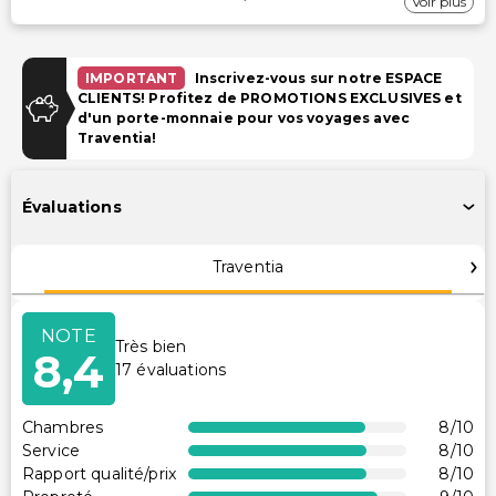
Internet
Voir plus
Wi-Fi gratuit
IMPORTANT
Inscrivez-vous sur notre ESPACE
Stationnement
CLIENTS! Profitez de PROMOTIONS EXCLUSIVES et
d'un porte-monnaie pour vos voyages avec
Parking gratuit
Traventia!
Piscine et Bien-être
Évaluations
Spa à service complet
Services de spa sur place
Traventia
Espace de soins du spa
Piscine pour enfants
NOTE
Serviettes de plage
Très bien
8,4
17
évaluations
Installations
Chambres
8
/10
Bibliothèque
Service
8
/10
Club pour enfants (gratuit)
Rapport qualité/prix
8
/10