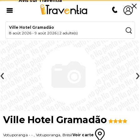
Avis sur Traventia
Ville Hotel Gramadão
8 août 2026
-
9 août 2026
|
2 adulte(s)
Ville Hotel Gramadão
Votuporanga
-
-
,
Votuporanga
,
Brésil
Voir carte