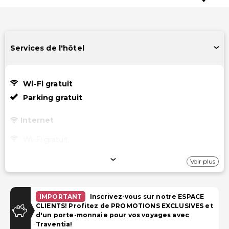
Services de l'hôtel
Wi-Fi gratuit
Parking gratuit
Internet
Wi-Fi gratuit
Stationnement
Voir plus
Parking gratuit
IMPORTANT
Inscrivez-vous sur notre ESPACE
Accessibilité
CLIENTS! Profitez de PROMOTIONS EXCLUSIVES et
d'un porte-monnaie pour vos voyages avec
Accessible en fauteuil roulant – non
Traventia!