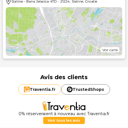
Slatine
-
Bana Jelacica 47D
-
21224
,
Slatine
,
Croatie
Voir carte
Avis des clients
Traventia.
fr
TrustedShops
0% réserveraient à nouveau avec Traventia.fr
Voir tous les avis