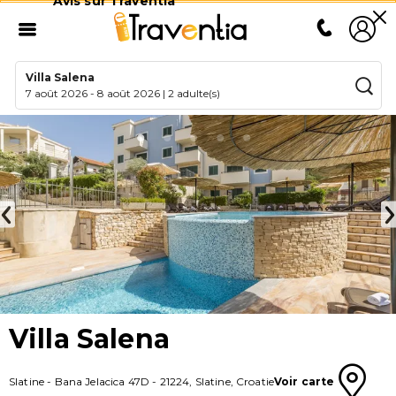
Avis sur Traventia
Villa Salena
7 août 2026
-
8 août 2026
|
2 adulte(s)
Villa Salena
Slatine
-
Bana Jelacica 47D
-
21224
,
Slatine
,
Croatie
Voir carte