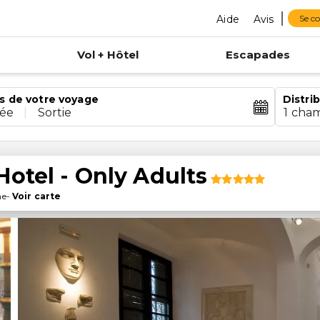
Aide
Avis
Se c
Vol + Hôtel
Escapades
s de votre voyage
Distri
rée
|
Sortie
1 cha
Hotel - Only Adults
ne
-
Voir carte