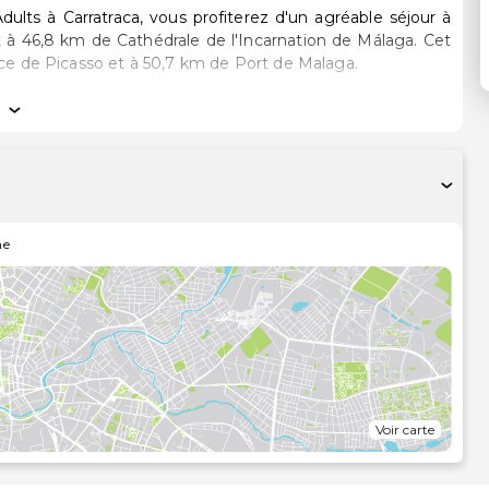
dults à Carratraca, vous profiterez d'un agréable séjour à
 46,8 km de Cathédrale de l'Incarnation de Málaga. Cet
nce de Picasso et à 50,7 km de Port de Malaga.
s invitent à la détente et comprennent un minibar et une
us permet de rester en contact avec le reste du monde et
mériques. Une salle de bain privée avec une baignoire ou
de luxe et un sèche-
l'établissement comprennent un téléphone, mais aussi un
ne
être qui propose des massages, des soins corporels et des
e vous. N'hésitez surtout pas à profitez des nombreuses
 piscines couvertes et un centre de remise en forme. Cet
uit, un service de concierge et une aire de pique-nique.
ez son restaurant qui propose le déjeuner et le dîner. Si
re, l’établissement offre également un service d'étage
rite 3 bars/lounges, idéal pour un moment de détente.
Voir carte
ervice de nettoyage à sec / blanchisserie, une réception