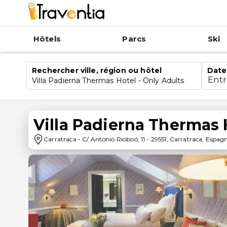
Hôtels
Parcs
Ski
Rechercher ville, région ou hôtel
Date
Ent
Villa Padierna Thermas Hotel - Only Adults
Villa Padierna Thermas 
Carratraca
-
C/ Antonio Rioboó, 11
-
29551
,
Carratraca
,
Espag