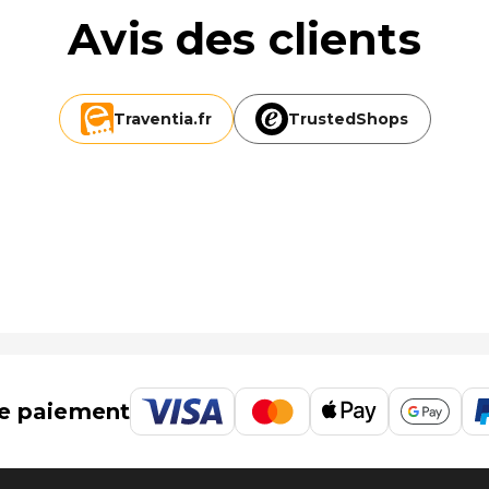
ue. En échange d'un supplément, l'établissement propose
Avis des clients
 h/24) et un parking gratuit se trouve dans l'enceinte de
 près
Traventia.
fr
TrustedShops
 - 47,7 km
e paiement