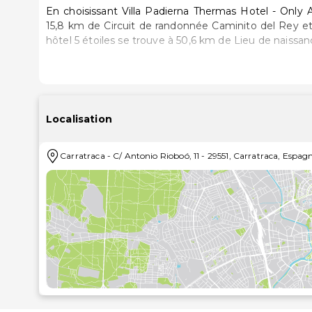
En choisissant Villa Padierna Thermas Hotel - Only A
15,8 km de Circuit de randonnée Caminito del Rey et à
hôtel 5 étoiles se trouve à 50,6 km de Lieu de naissa
Les 43 chambres climatisées de l'établissement vou
télévision LCD. L'accès Wi-Fi à Internet gratuit vo
votre divertissement est assuré par des chaînes nu
une douche est à votre disposition. Vous y trouvez également des articles de toilette 
Localisation
cheveux. Les équipements et services offerts par 
coffre-fort et un bureau.
Carratraca
-
C/ Antonio Rioboó, 11
-
29551
,
Carratraca
,
Espag
Rejoignez le spa de l'établissement, un centre bien-
soins du visage, et permettez qu'on prenne soin d
infrastructures de loisirs qui incluent notamment 5
hôtel propose également l'accès Wi-Fi à Internet grat
Pendant votre séjour dans cet hôtel, vous apprécier
vous préférez rester tranquille dans votre chamb
(horaires limités). Dure journée ? L'établissement ab
Les équipements et services proposés incluent un s