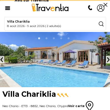
Avis sur Traventia
Villa Chariklia
8 août 2026
-
9 août 2026
|
2 adulte(s)
Villa Chariklia
Neo Chorio
-
E713
-
8852
,
Neo Chorio
,
Chypre
Voir carte