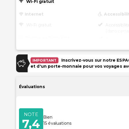
Wi-Fi gratuit
Internet
Accessibili
Wi-Fi gratuit
Accessibili
(dans cert
Piscine et Bien-être
Réception 
fauteuil rou
Piscine extérieure saisonnière
Piscine acc
Piscine pour enfants
roulant
Inscrivez-vous sur notre ES
IMPORTANT
et d'un porte-monnaie pour vos voyages av
Restaurant 
accessible 
Évaluations
NOTE
Bien
7,4
15
évaluations