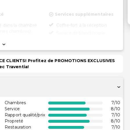
té
Services supplémentaires
té dans la chambre
Coffre-fort à la réception
aines chambres)
Service de blanchisserie
accessible en
lant
essible en fauteuil
PACE CLIENTS! Profitez de PROMOTIONS EXCLUSIVES
ec Traventia!
sur place
en fauteuil roulant
Chambres
7
/10
Service
8
/10
Rapport qualité/prix
7
/10
Propreté
8
/10
Restauration
7
/10