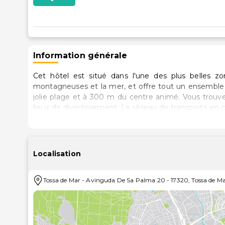
Information générale
Cet hôtel est situé dans l'une des plus belles z
montagneuses et la mer, et offre tout un ensemble d
jolie plage et à 300 m du centre animé. Vous trou
lieux de divertissement. Le réseau de transports en 
les familles, cet hôtel est idéal pour passer des vacan
Localisation
Tossa de Mar
-
Avinguda De Sa Palma 20
-
17320
,
Tossa de M