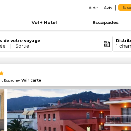
Aide
Avis
Se c
Vol + Hôtel
Escapades
s de votre voyage
Distri
rée
|
Sortie
1 cha
ar
,
Espagne
-
Voir carte