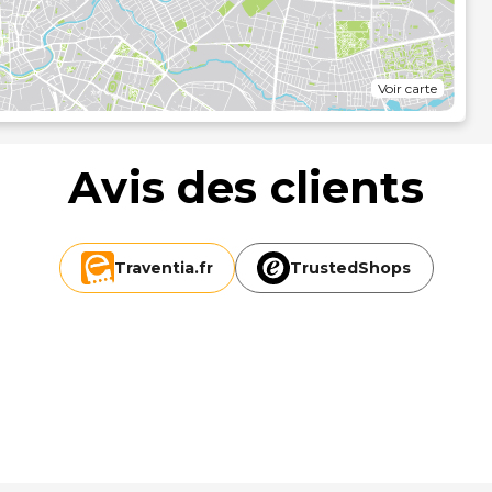
Voir carte
Avis des clients
Traventia.
fr
TrustedShops