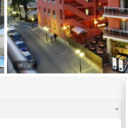
1 /
22