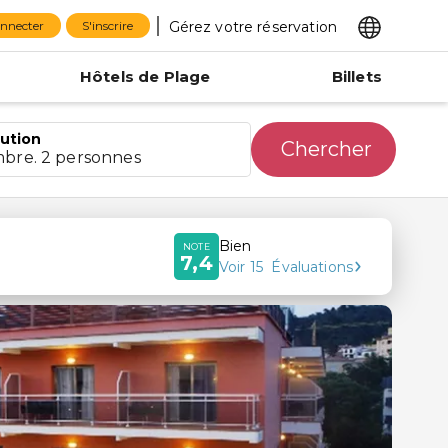
Gérez votre réservation
onnecter
S'inscrire
Hôtels de Plage
Billets
bution
Chercher
mbre. 2 personnes
Bien
NOTE
7,4
Voir
15
Évaluations