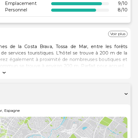
Emplacement
9
/10
Personnel
8
/10
Voir plus
ones de la Costa Brava, Tossa de Mar, entre les forêts
e services touristiques. L'hôtel se trouve à 200 m de la
verez également à proximité de nombreuses boutiques et
commun se trouve à environ 200 m. Parfait pour accueillir
ces sur la Costa Brava.
ar
,
Espagne