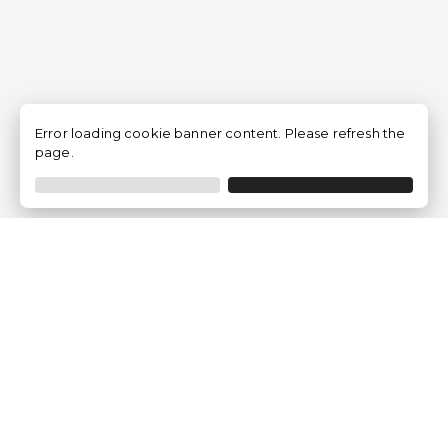
Error loading cookie banner content. Please refresh the
page.
Traventia.fr
Qui sommes-nous
Avis des Clients
Mentions légales