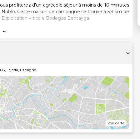
ous profiterez d'un agréable séjour à moins de 10 minutes
ve à 5,9 km de
Exploitation viticole Bodegas Bentayga.
 options de loisirs disponibles dans l'hébergement,
e qui vous est offerte depuis une terrasse et un jardin.
e maison de campagne vous trouvez également l'accès Wi-
l'hébergement.
368
,
Tejeda
,
Espagne
 près
tenara - 10,8 km
5 km
Voir carte