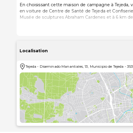
En choisissant cette maison de campagne à Tejeda, v
en voiture de Centre de Santé de Tejeda et Confiserie Nublo. Cette maison de campagne se trou
Musée de sculptures Abraham Cardenes et à 6 km de 
La détente avant tout ! Profitez des nombreuses
notamment une piscine extérieure, ou admirez la vu
Parmi les équipements et services offerts par cett
Fi à Internet gratuit et des barbecues.
Localisation
Un parking gratuit est disponible dans l'enceinte de 
Tejeda
-
Diseminado Manantiales, 13, Municipio de Tejeda
-
35
Les distances sont affichées au dixième de kilomètre
Exploitation viticole Bodegas Bentayga - 1,4 km
Confiserie Nublo - 3 km
Musée de sculptures Abraham Cardenes - 3,2 km
Centre de Santé de Tejeda - 3,5 km
Musée Ethnographique des Maisons Troglodytes d'Ar
Centre d’Interprétation du Roque de Bentayga - 12,
Mirador Pico de la Gorra - 12,8 km
Rocher Nublo - 14,1 km