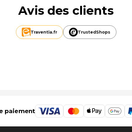
Avis des clients
Traventia.
fr
TrustedShops
Las Palmas Grande Canarie (LPA) - 52,2 km
e paiement