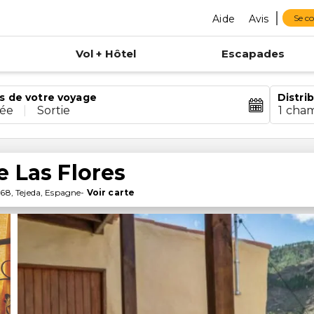
Aide
Avis
Se c
Vol + Hôtel
Escapades
s de votre voyage
Distri
rée
|
Sortie
1 cha
e Las Flores
368
,
Tejeda
,
Espagne
-
Voir carte