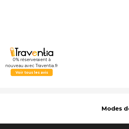
Riscos de Tirajana - 16,7 km
Pico de las Nieves (sommet) - 17,3 km
Site Archéologique de Risco Caídos - 20,3 km
Ravin Barranco de Guayadeque - 23 km
Basilique de Notre-Dame du Pin - 27,2 km
Place Notre-Dame du Pin - 27,4 km
Lac Chira - 28,1 km
L'aéroport principal le plus proche est : Aéroport de 
0% réserveraient à
nouveau avec Traventia.fr
Voir tous les avis
Modes d