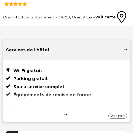
Oran
-
1 Bd De La Soummam
-
31000
,
Oran
,
Algérie
Voir carte
Services de l'hôtel
Wi-Fi gratuit
Parking gratuit
Spa à service complet
Équipements de remise en forme
Internet
Voir plus
Wi-Fi gratuit
Stationnement