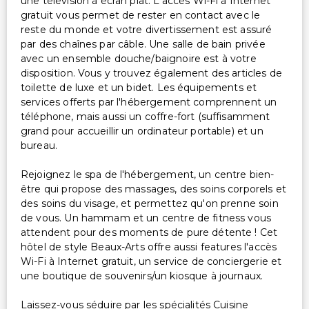
une télévision à écran plat. L'accès Wi-Fi à Internet
Services supplémentaires
gratuit vous permet de rester en contact avec le
reste du monde et votre divertissement est assuré
Coffre-fort à la réception
par des chaînes par câble. Une salle de bain privée
Personnel multilingue
avec un ensemble douche/baignoire est à votre
Service de blanchisserie
disposition. Vous y trouvez également des articles de
Service de blanchisserie/nettoyage à sec
toilette de luxe et un bidet. Les équipements et
services offerts par l'hébergement comprennent un
téléphone, mais aussi un coffre-fort (suffisamment
grand pour accueillir un ordinateur portable) et un
bureau.
Rejoignez le spa de l'hébergement, un centre bien-
être qui propose des massages, des soins corporels et
des soins du visage, et permettez qu'on prenne soin
de vous. Un hammam et un centre de fitness vous
attendent pour des moments de pure détente ! Cet
hôtel de style Beaux-Arts offre aussi features l'accès
Wi-Fi à Internet gratuit, un service de conciergerie et
une boutique de souvenirs/un kiosque à journaux.
Laissez-vous séduire par les spécialités Cuisine