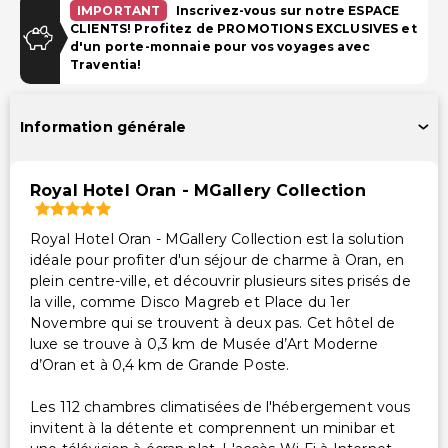
IMPORTANT
Inscrivez-vous sur notre ESPACE
CLIENTS! Profitez de PROMOTIONS EXCLUSIVES et
Parking gratuit
d'un porte-monnaie pour vos voyages avec
Traventia!
Piscine et Bien-être
Spa à service complet
Information générale
Installations
Royal Hotel Oran - MGallery Collection
Équipements de remise en forme
Espace de conférence
Royal Hotel Oran - MGallery Collection est la solution
idéale pour profiter d'un séjour de charme à Oran, en
Transport
plein centre-ville, et découvrir plusieurs sites prisés de
la ville, comme Disco Magreb et Place du 1er
Navette aéroport gratuite
Novembre qui se trouvent à deux pas. Cet hôtel de
luxe se trouve à 0,3 km de Musée d’Art Moderne
Accessibilité
d’Oran et à 0,4 km de Grande Poste.
Accessibilité dans la chambre (dans certaines
Les 112 chambres climatisées de l'hébergement vous
chambres)
invitent à la détente et comprennent un minibar et