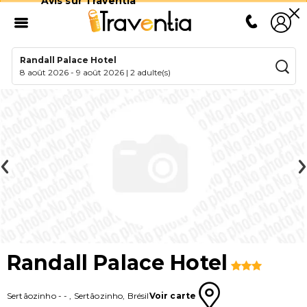
Avis sur Traventia
Randall Palace Hotel
8 août 2026
-
9 août 2026
|
2 adulte(s)
Randall Palace Hotel
Sertãozinho
-
-
,
Sertãozinho
,
Brésil
Voir carte