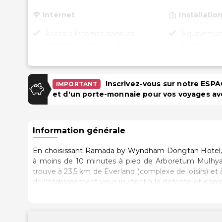
Internet
Installatio
Accès à Internet dans les
Équipement
espaces communs - haut
forme
débit
Transport
Wi-Fi gratuit
Inscrivez-vous sur notre ES
IMPORTANT
Navette aé
Stationnement
et d'un porte-monnaie pour vos voyages av
Parking gratuit
Information générale
En choisissant Ramada by Wyndham Dongtan Hotel, v
à moins de 10 minutes à pied de Arboretum Mulhyanggi 
trouve à 23,5 km de Everland (complexe de loisirs) e
de l'établissement vous invitent à la détente et com
gratuit au réseau Internet Wi-Fi et câblé vous pe
chaînes par câble assurent votre divertissement. Les
disposition. Vous y trouvez également des articles de toilette gratuits et un bidet. Les équipements et services