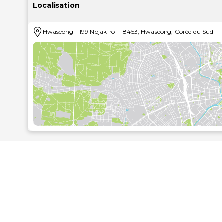
offerts par l'établissement comprennent un télépho
Localisation
options de loisirs (un centre de fitness par exemple)
l'établissement, notamment l'accès Wi-Fi à Internet
Hwaseong
-
199 Nojak-ro
-
18453
,
Hwaseong
,
Corée du Sud
dans cet hôtel, vous trouverez sur place 3 restaurants et un café. Un petit déjeuner buffet est servi en 
de 06 h 30 à 10 h 00 et le week-end de 07 h 00 à
proposés incluent un centre d'affaires ouvert 24 heur
une réception ouverte 24 heures sur 24. Cet hôtel d
sortes d'événements. En échange d'un supplément
l'aéroport (selon horaires) et un parking payant 
l'établissement..Les distances sont affichées au dixi
Arboretum Mulhyanggi - 5,4 km
Musée Hyejung de l'université Kyung Hee - 5,8 km
Complexe numérique de Samsung - 6,2 km
Temple Gwollisa - 6,7 km
Musée de l'innovation Samsung - 7,3 km
Fort Doksanseong - 7,3 km
Club de golf Korea Country Club - 7,4 km
Temple Yongjusa - 7,5 km
Centre culturel de Gyeonggi - 8,1 km
Village folklorique coréen - 8,2 km
Musée artistique Amorepacific - 8,3 km