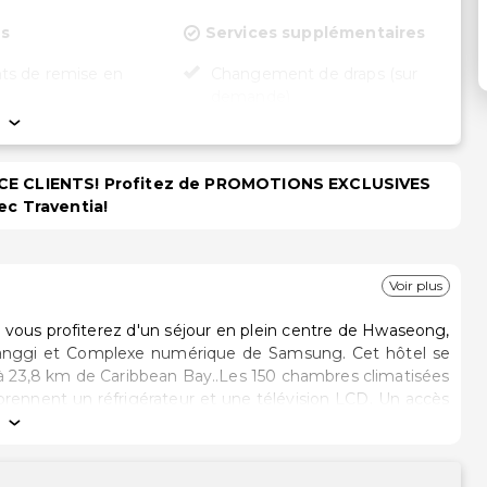
ns
Services supplémentaires
s de remise en
Changement de draps (sur
demande)
Coffre-fort à la réception
Personnel multilingue
PACE CLIENTS! Profitez de PROMOTIONS EXCLUSIVES
Service de blanchisserie
roport (payante)
ec Traventia!
Service de
blanchisserie/nettoyage à sec
Changement de serviettes
Voir plus
(sur demande)
ous profiterez d'un séjour en plein centre de Hwaseong,
et Complexe numérique de Samsung. Cet hôtel se
t à 23,8 km de Caribbean Bay..Les 150 chambres climatisées
prennent un réfrigérateur et une télévision LCD. Un accès
rmet de rester en contact avec le reste du monde et des
 salles de bain semi-ouvertes avec une douche est à votre