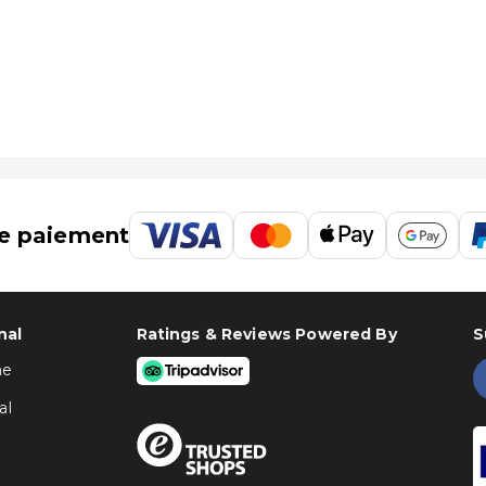
 :
km
km
 à Ramada by Wyndham Dongtan Hotel : Séoul (ICN-Aéroport
e paiement
nal
Ratings & Reviews Powered By
S
ne
al