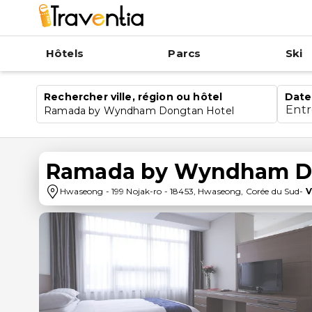
Hôtels
Parcs
Ski
Rechercher ville, région ou hôtel
Date
Ent
Ramada by Wyndham Dongtan Hotel
Ramada by Wyndham Do
Hwaseong
-
199 Nojak-ro
-
18453
,
Hwaseong
,
Corée du Sud
-
V