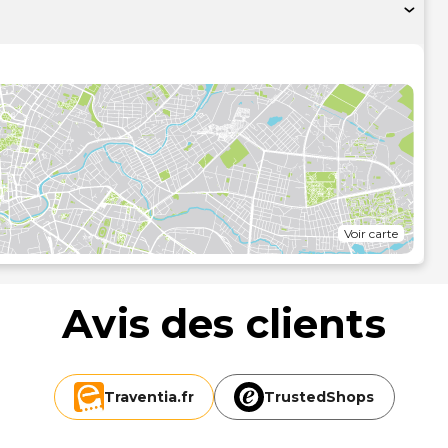
ne, mais aussi un coffre-fort et un bureau..Profitez des
 et des nombreux équipements et services qui caractérisent
 gratuit et un service de concierge..Pendant votre séjour
semaine
 10 h 30 (en supplément)..Les équipements et services
es sur 24, un service de nettoyage à sec / blanchisserie et
ispose de 2 salles de réunions pouvant accueillir toutes
, l'établissement propose une navette vers et depuis
sans service de voiturier se trouve dans l'enceinte de
ème de kilomètre près
Voir carte
Avis des clients
Traventia.
fr
TrustedShops