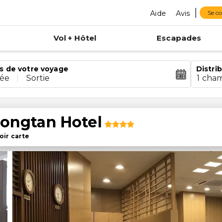
Aide
Avis
Se c
Vol + Hôtel
Escapades
s de votre voyage
Distri
rée
|
Sortie
1 cha
ngtan Hotel
oir carte