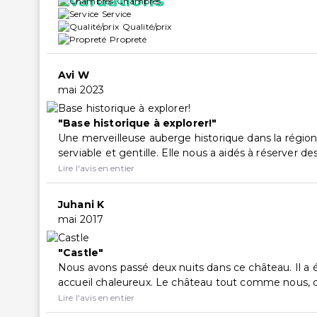
Chambres
Service
Qualité/prix
Propreté
Avi W
mai 2023
Base historique à explorer!
Une merveilleuse auberge historique dans la région vi
serviable et gentille. Elle nous a aidés à réserver de
Lire l'avis en entier
Juhani K
mai 2017
Castle
Nous avons passé deux nuits dans ce château. Il a
accueil chaleureux. Le château tout comme nous, c'
Lire l'avis en entier