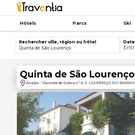
Hôtels
Parcs
Ski
Rechercher ville, région ou hôtel
Date
Ent
Quinta de São Lourenço
Quinta de São Lourenço
Anadia
-
Visconde de Siabra nº 6, S. LOURENÇO DO BAIRRO