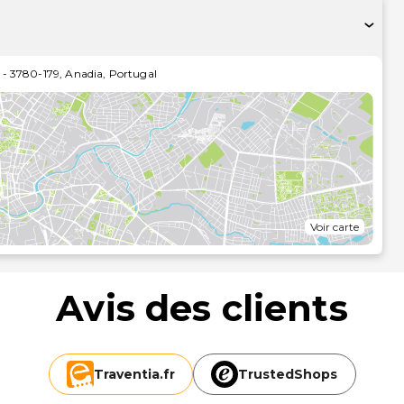
-
3780-179
,
Anadia
,
Portugal
Voir carte
Avis des clients
Traventia.
fr
TrustedShops