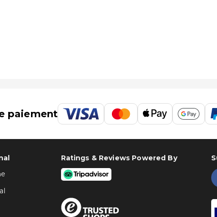
e paiement
nal
Ratings & Reviews Powered By
S
ne
al