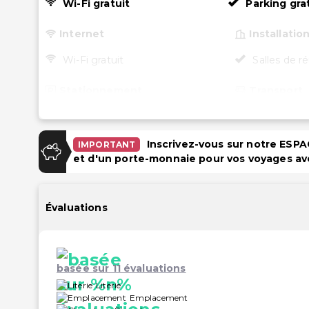
Wi-Fi gratuit
Parking gra
Internet
Installatio
Wi-Fi gratuit
Salles de r
Stationnement
Transport
Parking gratuit
Navette aé
Inscrivez-vous sur notre ES
IMPORTANT
Piscine et Bien-être
Accessibili
et d'un porte-monnaie pour vos voyages av
Spa à service complet
Accessible 
non
Services de spa sur place
Évaluations
Piscine extérieure saisonnière
basée sur 11 évaluations
Literie
Emplacement