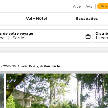
Aide
Avis
Se c
Vol + Hôtel
Escapades
s de votre voyage
Distri
rée
|
Sortie
1 cha
-
3780-179
,
Anadia
,
Portugal
-
Voir carte