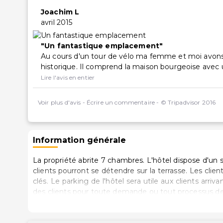
Joachim L
avril 2015
Un fantastique emplacement
Au cours d'un tour de vélo ma femme et moi avons p
historique. Il comprend la maison bourgeoise avec une
Lire l'avis en entier
Voir plus d'avis
-
Écrire un commentaire
-
© Tripadvisor 2016
Information générale
La propriété abrite 7 chambres. L'hôtel dispose d'un s
clients pourront se détendre sur la terrasse. Les cl
clés. Le parking de l'hôtel sera utile aux clients arriv
des clients pour toute demande ou tout processus de