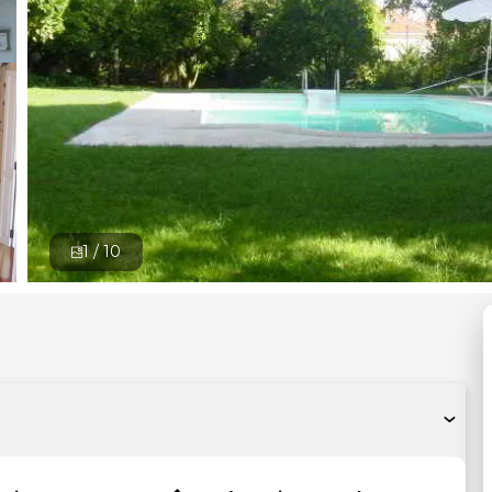
1 /
10