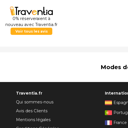
0% réserveraient à
nouveau avec Traventia.fr
Voir tous les avis
Modes d
Traventia.fr
Internatio
Qui sommes-nous
Espag
Avis des Clients
Portug
Mentions légales
France