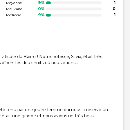
9%
1
Moyenne
0%
0
Mauvaise
9%
1
Médiocre
ticole du Bairro ! Notre hôtesse, Silvia, était très
s dîners les deux nuits où nous étions...
 été tenu par une jeune femme qui nous a réservé un
était une grande et nous avions un très beau...