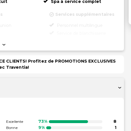
tuit
Spa à service complet
ns
Services supplémentaires
éunion
Personnel multilingue
Service de blanchisserie
roport (payante)
PACE CLIENTS! Profitez de PROMOTIONS EXCLUSIVES
té
ec Traventia!
en fauteuil roulant –
73%
8
Excellente
9%
1
Bonne