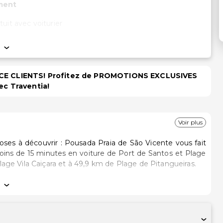
ment
tuit avec voiturier
PACE CLIENTS! Profitez de PROMOTIONS EXCLUSIVES
ec Traventia!
Voir plus
ses à découvrir : Pousada Praia de São Vicente vous fait
 moins de 15 minutes en voiture de Port de Santos et Plage
m de Plage Vila Caiçara et à 49,9 km de Plage de Pitangueiras.
 invitent à la détente et comprennent un minibar et une
us permet de rester en contact avec le reste du monde et
 câble. Les salles de bain comprennent une douche et des