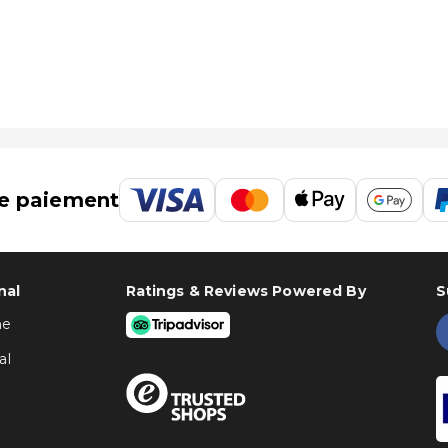
 Congonhas (CGH) - 68,1 km
e paiement
nal
Ratings & Reviews Powered By
S
ne
al