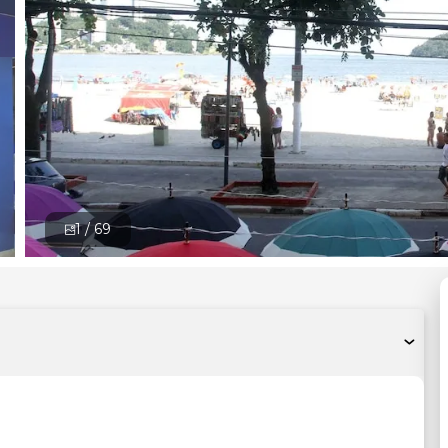
1 /
69