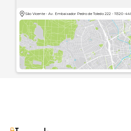
Profitez de la vue qui vous est offerte depuis un
São Vicente
-
Av. Embaixador Pedro de Toledo 222
-
11320-44
caractérisent l'hébergement, notamment l'accès Wi-Fi 
Prenez un délicieux repas au restaurant et comblez 
h/24 proposé par cette pousada. Pour bien finir la j
déjeuner buffet gratuit est servi tous les jours de 06 
Un parking avec voiturier est disponible dans l'encei
Les distances sont affichées au dixième de kilomètre
Plage Gonzaguinha - 0,1 km
Plage des millionnaires - 0,2 km
Museu da Praia - 0,4 km
Biquinha de Anchieta - 0,6 km
Parque Cultural Vila de Sao Vicente - 0,9 km
Musée de sciences naturelles - 1,3 km
Plage d'Itararé - 1,4 km
Beach Edge Gardens - 1,4 km
Golf Santos de São Vicente - 1,8 km
Télécabine de São Vicente - 1,9 km