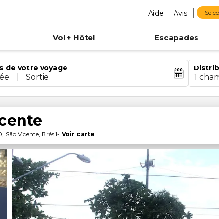
Aide
Avis
Se c
Vol + Hôtel
Escapades
s de votre voyage
Distri
rée
|
Sortie
1 cha
icente
0
,
São Vicente
,
Brésil
-
Voir carte