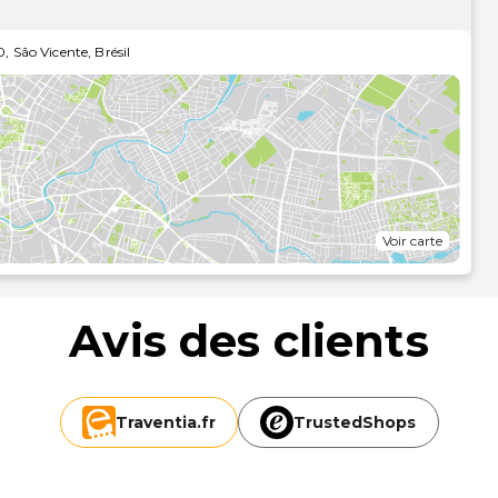
e terrasse et des nombreux équipements et services qui
0
,
São Vicente
,
Brésil
à Internet gratuit et un service de conciergerie.
tous vos petits creux en profitant du service d'étage 24
ournée, vous trouverez sur place un bar / salon. Un petit-
h 00 à 10 h 00.
nte de l'hébergement.
 près
Voir carte
Avis des clients
Traventia.
fr
TrustedShops