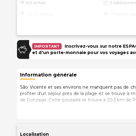
Internet
Stationne
Wi-Fi gratuit
Parking gra
Inscrivez-vous sur notre ES
IMPORTANT
et d'un porte-monnaie pour vos voyages av
Information générale
São Vicente et ses environs ne manquent pas de cho
profiter d'un séjour près de la plage et se trouve à
de Gonzaga. Cette pousada se trouve à 20,3 k
Les 23 chambres climatisées de l'hébergement vous
télévision LCD. L'accès Wi-Fi à Internet gratuit vo
votre divertissement est assuré par des chaînes par
articles de toilette gratuits.
Localisation