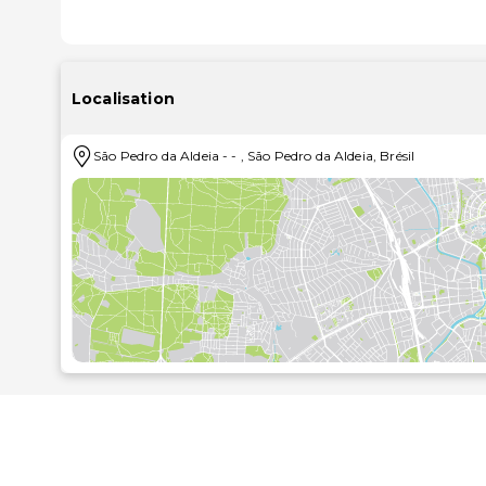
Localisation
São Pedro da Aldeia
-
-
,
São Pedro da Aldeia
,
Brésil