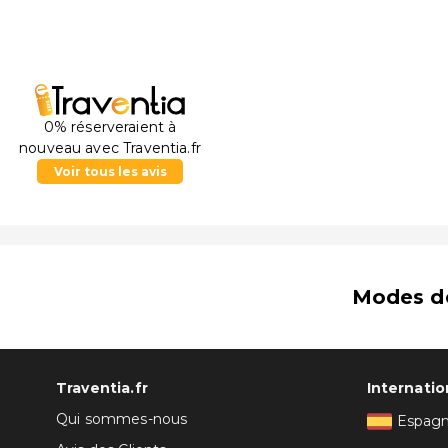
0% réserveraient à
nouveau avec Traventia.fr
Voir tous les avis
Modes d
Traventia.fr
Internatio
Qui sommes-nous
Espag