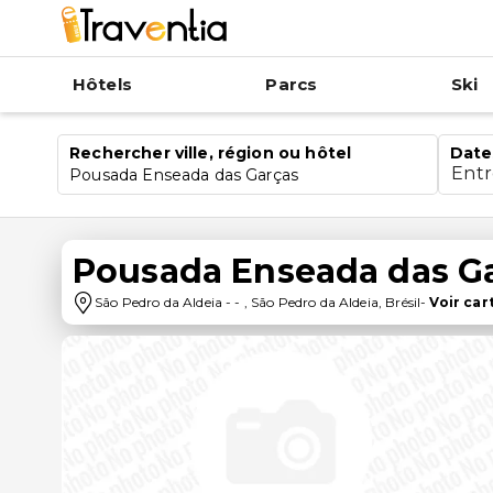
Hôtels
Parcs
Ski
Rechercher ville, région ou hôtel
Date
Ent
Pousada Enseada das Garças
Pousada Enseada das G
São Pedro da Aldeia
-
-
,
São Pedro da Aldeia
,
Brésil
-
Voir car