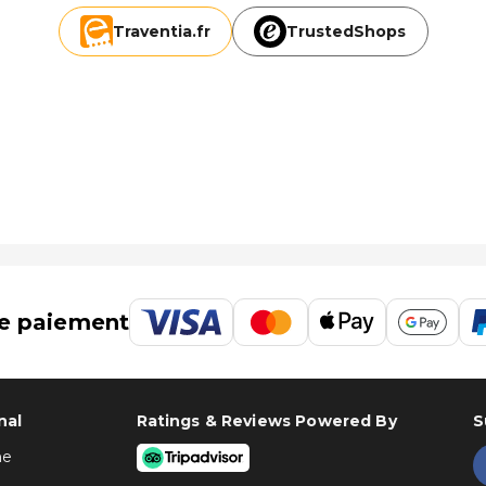
Traventia.
fr
TrustedShops
e paiement
nal
Ratings & Reviews Powered By
S
ne