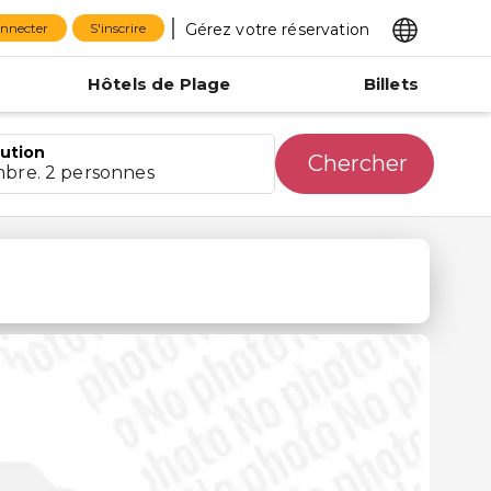
Gérez votre réservation
onnecter
S'inscrire
Hôtels de Plage
Billets
bution
Chercher
mbre. 2 personnes