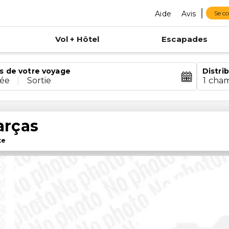
Aide
Avis
Se c
Vol + Hôtel
Escapades
s de votre voyage
Distri
rée
|
Sortie
1 cha
arças
te