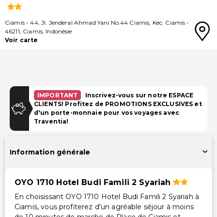
Ciamis
-
44, Jl. Jenderal Ahmad Yani No.44 Ciamis, Kec. Ciamis
-
46211
,
Ciamis
,
Indonésie
Voir carte
IMPORTANT
Inscrivez-vous sur notre ESPACE
CLIENTS! Profitez de PROMOTIONS EXCLUSIVES et
d'un porte-monnaie pour vos voyages avec
Traventia!
Information générale
OYO 1710 Hotel Budi Famili 2 Syariah
En choisissant OYO 1710 Hotel Budi Famili 2 Syariah à
Ciamis, vous profiterez d'un agréable séjour à moins