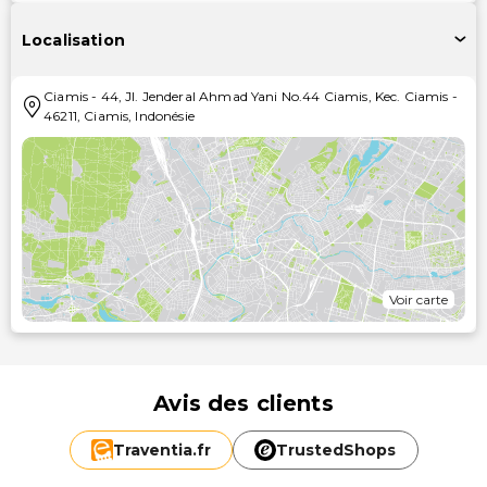
Localisation
Ciamis
-
44, Jl. Jenderal Ahmad Yani No.44 Ciamis, Kec. Ciamis
-
46211
,
Ciamis
,
Indonésie
Voir carte
Avis des clients
Traventia.
fr
TrustedShops