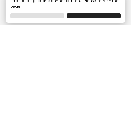
Error loading cookie banner content. Please refresh the
page.
Traventia.fr
Qui sommes-nous
Avis des Clients
Mentions légales
Conditions Générales
Politique de Confidentialité
Politique sur les Cookies
Gérer les paramètres des cookies