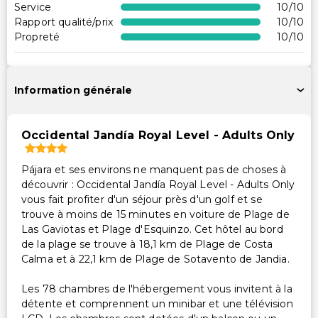
Service
10
/10
Rapport qualité/prix
10
/10
Services supplémentaires
Propreté
10
/10
Changement de draps (sur demande)
Coffre-fort à la réception
Information générale
Service de ménage sur demande
Personnel multilingue
Maître-nageur sur place
Occidental Jandía Royal Level - Adults Only
Location de vélos sur place
Pájara et ses environs ne manquent pas de choses à
Service de blanchisserie
découvrir : Occidental Jandía Royal Level - Adults Only
Service de blanchisserie/nettoyage à sec
vous fait profiter d'un séjour près d'un golf et se
Changement de serviettes (sur demande)
trouve à moins de 15 minutes en voiture de Plage de
Las Gaviotas et Plage d'Esquinzo. Cet hôtel au bord
de la plage se trouve à 18,1 km de Plage de Costa
Calma et à 22,1 km de Plage de Sotavento de Jandia.
Les 78 chambres de l'hébergement vous invitent à la
détente et comprennent un minibar et une télévision