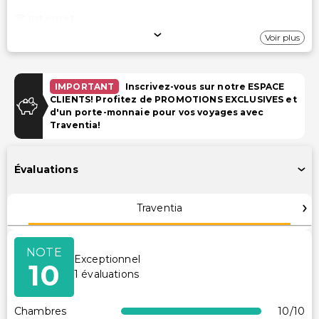
Internet
Voir plus
Wi-Fi gratuit
Stationnement
IMPORTANT
Inscrivez-vous sur notre ESPACE
CLIENTS! Profitez de PROMOTIONS EXCLUSIVES et
Parking gratuit
d'un porte-monnaie pour vos voyages avec
Traventia!
Piscine et Bien-être
Spa à service complet
Évaluations
Services de spa sur place
Espace de soins du spa
Traventia
Installations
NOTE
Exceptionnel
Abri vélos sécurisé
10
1
évaluations
Équipements de remise en forme
Distributeur automatique/Services bancaires
Chambres
10
/10
Stationnement pour vélos disponible