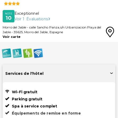
Exceptionnel
NOTE
10
Voir
1
Évaluations
Morro del Jable
-
calle Sancho Panza,s/n Urbanizacion Playa del
Jable
-
35625
,
Morro del Jable
,
Espagne
Voir carte
Services de l'hôtel
Wi-Fi gratuit
Parking gratuit
Spa à service complet
Équipements de remise en forme