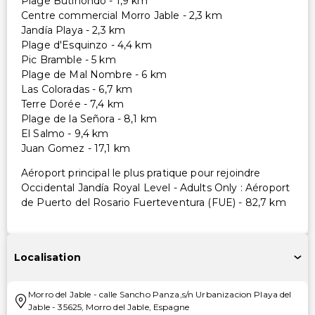
Plage Butihondo - 1,9 km
Centre commercial Morro Jable - 2,3 km
Jandía Playa - 2,3 km
Plage d'Esquinzo - 4,4 km
Pic Bramble - 5 km
Plage de Mal Nombre - 6 km
Las Coloradas - 6,7 km
Terre Dorée - 7,4 km
Plage de la Señora - 8,1 km
El Salmo - 9,4 km
Juan Gomez - 17,1 km
Aéroport principal le plus pratique pour rejoindre
Occidental Jandía Royal Level - Adults Only : Aéroport
de Puerto del Rosario Fuerteventura (FUE) - 82,7 km
Localisation
Morro del Jable
-
calle Sancho Panza,s/n Urbanizacion Playa del
Jable
-
35625
,
Morro del Jable
,
Espagne