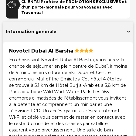
CLIENTS! Profitez de PROMOTIONS EXCLUSIVES et
Wi-Fi gratuit
d'un porte-monnaie pour vos voyages avec
Traventia!
Stationnement
Parking gratuit avec voiturier
Information générale
Parking gratuit
Piscine et Bien-être
Novotel Dubai Al Barsha
En choisissant Novotel Dubai Al Barsha, vous aurez la
Spa à service complet
chance de séjourner en plein centre de Dubaï, à moins
Espace de soins du spa
de 5 minutes en voiture de Ski Dubai et Centre
Piscine pour enfants
commercial Mall of the Emirates. Cet hôtel 4 étoiles
se trouve à 5,1 km de Hôtel Burj al-Arab et à 5,8 km de
Installations
Parc aquatique Wild Wadi Water Park..Les 465
chambres climatisées de l'établissement vous invitent
Club pour enfants (gratuit)
à la détente et comprennent un minibar et une
télévision LCD. Un accès gratuit au réseau Internet
Télévision dans les espaces communs
Wi-Fi et câblé vous permet de rester en contact avec
Équipements de remise en forme
le reste du monde et des chaînes par satellite
Distributeur automatique/Services bancaires
assurent votre divertissement. Une salle de bain
Salle de jeux/arcade