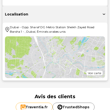
Localisation
Dubaï
-
Opp. Sharaf DG Metro Station Sheikh Zayed Road
Barsha 1
-
,
Dubaï
,
Émirats arabes unis
Voir carte
Avis des clients
Traventia.
fr
TrustedShops