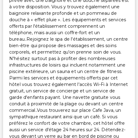
privée avec une baignoire et une douche séparées est
à votre disposition. Vous y trouvez également une
Portier/bagagiste
baignoire relaxante profonde et un pommeau de
Espace de conférence
douche à « effet pluie ». Les équipements et services
offerts par l'établissement comprennent un
Transport
téléphone, mais aussi un coffre-fort et un
bureau..Rejoignez le spa de l'établissement, un centre
Navette aéroport (payante)
bien-être qui propose des massages et des soins
Navette aéroport
corporels, et permettez qu'on prenne soin de vous.
N'hésitez surtout pas à profiter des nombreuses
Accessibilité
infrastructures de loisirs qui incluent notamment une
piscine extérieure, un sauna et un centre de fitness.
Accessible en fauteuil roulant
Parmi les services et équipements offerts par cet
Accessibilité dans la chambre (dans certaines
hôtel vous trouvez également l'accès Wi-Fi à Internet
chambres)
gratuit, un service de concierge et un service de
garde d'enfants payant. Une navette gratuite vous
Chemin accessible en fauteuil roulant
conduit à proximité de la plage ou devant un centre
Parking accessible en fauteuil roulant
commercial..Vous trouverez sur place Cafe Java, un
sympathique restaurant ainsi que un café. Si vous
Services supplémentaires
préférez le confort de votre chambre, cet hôtel offre
aussi un service d'étage 24 heures sur 24. Détendez-
Départ express
vous devant un verre au bar en bord de piscine ou