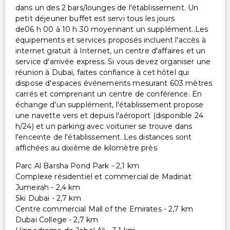
Service de baby-sitting ou de garde d'enfants
dans un des 2 bars/lounges de l'établissement. Un
(supplément)
petit déjeuner buffet est servi tous les jours
Coffre-fort à la réception
de06 h 00 à 10 h 30 moyennant un supplément..Les
équipements et services proposés incluent l'accès à
Personnel multilingue
internet gratuit à Internet, un centre d'affaires et un
Service de blanchisserie
service d'arrivée express. Si vous devez organiser une
Enregistrement rapide
réunion à Dubaï, faites confiance à cet hôtel qui
dispose d'espaces événements mesurant 603 mètres
Service de blanchisserie/nettoyage à sec
carrés et comprenant un centre de conférence. En
Soins/activités surveillés pour enfants (gratuits)
échange d'un supplément, l'établissement propose
une navette vers et depuis l'aéroport (disponible 24
h/24) et un parking avec voiturier se trouve dans
l'enceinte de l'établissement..Les distances sont
affichées au dixième de kilomètre près
Parc Al Barsha Pond Park - 2,1 km
Complexe résidentiel et commercial de Madinat
Jumeirah - 2,4 km
Ski Dubai - 2,7 km
Centre commercial Mall of the Emirates - 2,7 km
Dubai College - 2,7 km