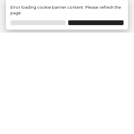
Error loading cookie banner content. Please refresh the
page.
Traventia.fr
Qui sommes-nous
Avis des Clients
Mentions légales
Conditions Générales
Politique de Confidentialité
Politique sur les Cookies
Gérer les paramètres des cookies