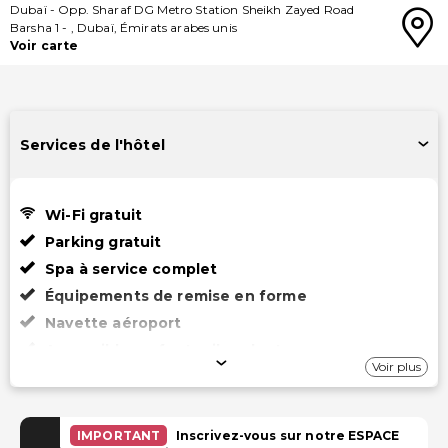
Dubaï
-
Opp. Sharaf DG Metro Station Sheikh Zayed Road
Barsha 1
-
,
Dubaï
,
Émirats arabes unis
Voir carte
Services de l'hôtel
Wi-Fi gratuit
Parking gratuit
Spa à service complet
Équipements de remise en forme
Navette aéroport
Accessible en fauteuil roulant
Voir plus
Internet
Internet par câble gratuit
IMPORTANT
Inscrivez-vous sur notre ESPACE