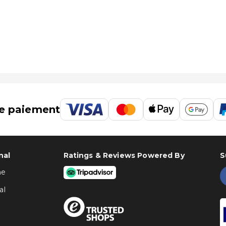
 :
e paiement
 NH Bergamo : Bergame (BGY-Orio Al Serio).
nal
Ratings & Reviews Powered By
S
ne
al