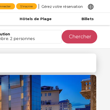
Gérez votre réservation
onnecter
S'inscrire
Hôtels de Plage
Billets
bution
Chercher
mbre. 2 personnes