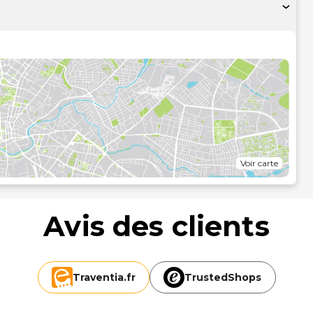
 un coffre-fort et un bureau.
itness par exemple) et des nombreux équipements et services
i-Fi à Internet gratuit.
s propose un snack bar / épicerie fine. L'établissement
pause bien méritée. Un petit déjeuner buffet est servi tous
ent.
ntre d'affaires, des journaux gratuits dans le hall et un
devez organiser une réunion à Bergame, faites confiance à
nt 80 mètres carrés. Un parking payant sans service de
Voir carte
ment.
 près
Avis des clients
Traventia.
fr
TrustedShops