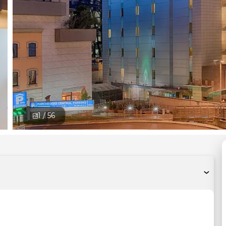
1 /
56