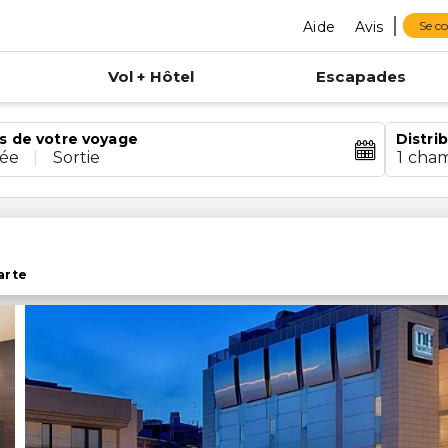
Aide
Avis
Se c
Vol + Hôtel
Escapades
s de votre voyage
Distri
rée
|
Sortie
1 cha
arte