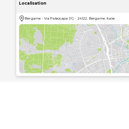
l'établissement comprennent un téléphone, mais aussi
Localisation
Profitez des installations de loisirs (un centre de f
Bergame
-
Via Paleocapa 1/G
-
24122
,
Bergame
,
Italie
qui caractérisent l'établissement, notamment l'accès W
Pour combler tous vos petits creux, NH Bergamo vou
vous invite à rejoindre son bar/salon pour une petite 
les jours de07 h 00 à 10 h 00 moyennant un supplém
Les équipements et services proposés incluent un ce
service de nettoyage à sec / blanchisserie. Si vous 
cet hôtel qui dispose d'espaces événements mesura
voiturier est disponible dans l'enceinte de l'établisse
Les distances sont affichées au dixième de kilomètre
Centro Congressi Giovanni XXIII - 0,1 km
Largo Porta Nuova - 0,3 km
Place Matteotti - 0,3 km
Via XX Settembre - 0,5 km
Théâtre Donizetti - 0,6 km
Hôpital Humanitas Gavazzeni - 0,8 km