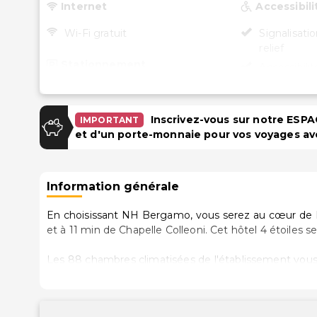
Internet
Accessibili
Wi-Fi gratuit
Signalisatio
relief
Stationnement
Accessibili
(dans cert
Parking (payant)
Inscrivez-vous sur notre ES
IMPORTANT
Installations
et d'un porte-monnaie pour vos voyages av
Salles de réunion
Abri vélos sécurisé
Information générale
Espace de conférence
En choisissant NH Bergamo, vous serez au cœur de 
et à 11 min de Chapelle Colleoni
Les 88 chambres climatisées de l'établissement vous
Wi-Fi à Internet gratuit vous permet de rester en c
assuré par des chaînes par satellite. Une salle de bai
trouvez également des articles de toilette gratuits et un bidet. Les équipements et services offerts par