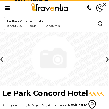
Avis sur Traventia
Le Park Concord Hotel
8 août 2026
-
9 août 2026
|
2 adulte(s)
Le Park Concord Hotel
Al-Majma'ah
-
-
,
Al-Majma'ah
,
Arabie Saoudite
Voir carte