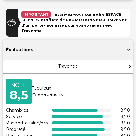
Stationnement
IMPORTANT
Inscrivez-vous sur notre ESPACE
CLIENTS! Profitez de PROMOTIONS EXCLUSIVES et
Parking pour VR, bus, camion (payant)
d'un porte-monnaie pour vos voyages avec
Parking (payant)
Traventia!
Piscine et Bien-être
Évaluations
Spa à service complet
Piscine pour enfants
Traventia
Installations
NOTE
Fabuleux
Équipements de remise en forme
8,5
27
évaluations
Distributeur automatique/Services bancaires
Salle de jeux/arcade
Chambres
8
/10
Espace pique-nique
Service
9
/10
Espace de conférence
Rapport qualité/prix
9
/10
Propreté
9
/10
Accessibilité
Restauration
8
/10