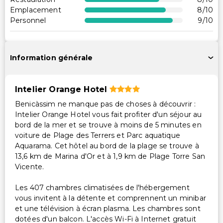
Emplacement
8
/10
Accessible en fauteuil roulant
Personnel
9
/10
Accessibilité dans la chambre (dans certaines
chambres)
Parking accessible en fauteuil roulant
Information générale
Services supplémentaires
Intelier Orange Hotel
Changement de draps (sur demande)
Benicàssim ne manque pas de choses à découvrir :
Coffre-fort à la réception
Intelier Orange Hotel vous fait profiter d'un séjour au
Service de ménage sur demande
bord de la mer et se trouve à moins de 5 minutes en
Personnel multilingue
voiture de Plage des Terrers et Parc aquatique
Aquarama. Cet hôtel au bord de la plage se trouve à
Service de blanchisserie
13,6 km de Marina d'Or et à 1,9 km de Plage Torre San
Service de blanchisserie/nettoyage à sec
Vicente.
Changement de serviettes (sur demande)
Les 407 chambres climatisées de l'hébergement
Soins/activités surveillés pour enfants (gratuits)
vous invitent à la détente et comprennent un minibar
et une télévision à écran plasma. Les chambres sont
dotées d'un balcon. L'accès Wi-Fi à Internet gratuit