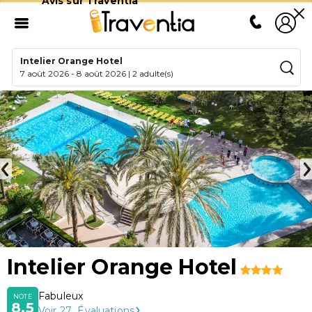
Avis sur Traventia
Intelier Orange Hotel
7 août 2026
-
8 août 2026
|
2 adulte(s)
Intelier Orange Hotel
Fabuleux
NOTE
8,5
Voir
27
Évaluations