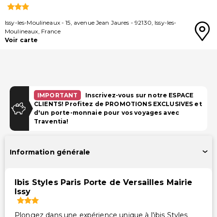
Issy-les-Moulineaux
-
15, avenue Jean Jaures
-
92130
,
Issy-les-
Moulineaux
,
France
Voir carte
IMPORTANT
Inscrivez-vous sur notre ESPACE
CLIENTS! Profitez de PROMOTIONS EXCLUSIVES et
d'un porte-monnaie pour vos voyages avec
Traventia!
Information générale
Ibis Styles Paris Porte de Versailles Mairie
Issy
Plongez dans une expérience unique à l'ibis Styles