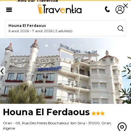
Avis sur Traventia
Houna El Ferdaous
6 août 2026
-
7 août 2026
|
2 adulte(s)
Houna El Ferdaous
Oran
-
05, Rue Des Freres Bouchakour Ibn-Sina
-
31000
,
Oran
,
Algérie