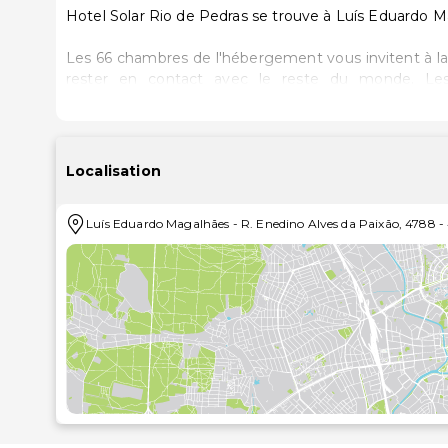
Hotel Solar Rio de Pedras se trouve à Luís Eduardo M
Les 66 chambres de l'hébergement vous invitent à la
rester en contact avec le reste du monde. Les
comprennent un téléphone et un fer / une planche à re
Profitez des options de loisirs (une piscine extéri
qui caractérisent l'hébergement, notamment l'accès W
Localisation
propose également une salle de séjour commune et u
Luís Eduardo Magalhães
-
R. Enedino Alves da Paixão, 4788
-
Cet hôtel propose un snack bar/épicerie fine, où vous pourr
faire une pause bien méritée. Un p
Les équipements et services proposés incluent une 
laverie. Un parking gratuit est disponible dans l'ence