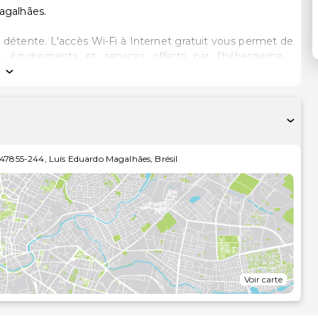
agalhães.
 détente. L'accès Wi-Fi à Internet gratuit vous permet de
 équipements et services offerts par l'hébergement
passer. Le service d'entretien est assuré tous les jours.
eure par exemple) et des nombreux équipements et services
i-Fi à Internet gratuit et un salon de coiffure. Cet hôtel
ne salle de banquet.
47855-244
,
Luís Eduardo Magalhães
,
Brésil
ez acheter quelques en-cas, ainsi que un café pour
etit déjeuner buffet gratuit est servi tous les jours de 06 h 00 à 10 h 00.
réception ouverte 24 h/24, une consigne à bagages et une
inte de l'hébergement.
Voir carte