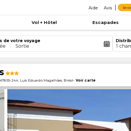
Aide
Avis
Se c
Vol + Hôtel
Escapades
s de votre voyage
Distri
rée
|
Sortie
1 cha
s
47855-244
,
Luís Eduardo Magalhães
,
Brésil
-
Voir carte