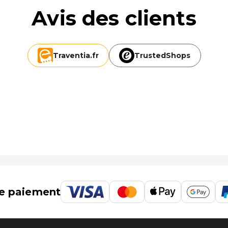
Avis des clients
Traventia.
fr
TrustedShops
e paiement