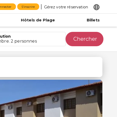
Gérez votre réservation
onnecter
S'inscrire
Hôtels de Plage
Billets
bution
Chercher
mbre. 2 personnes