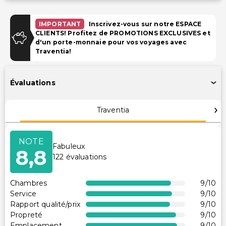
Stationnement
IMPORTANT
Inscrivez-vous sur notre ESPACE
Parking (payant)
CLIENTS! Profitez de PROMOTIONS EXCLUSIVES et
d'un porte-monnaie pour vos voyages avec
Traventia!
Installations
Salles de réunion
Évaluations
Télévision dans les espaces communs
Portier/bagagiste
Traventia
Espace de conférence
Transport
NOTE
Fabuleux
8,8
122
évaluations
Navette aéroport (payante)
Accessibilité
Chambres
9
/10
Service
9
/10
Accessibilité dans la chambre (dans certaines
Rapport qualité/prix
9
/10
chambres)
Propreté
9
/10
Réception accessible en fauteuil roulant
Emplacement
9
/10