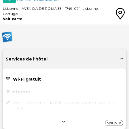
Lisbonne
-
AVENIDA DE ROMA 33
-
1749-074
,
Lisbonne
,
Portugal
Voir carte
Services de l'hôtel
Wi-Fi gratuit
Internet
Accès à Internet dans les espaces communs - haut
débit
Accès à Internet sans fil
Voir plus
Wi-Fi gratuit