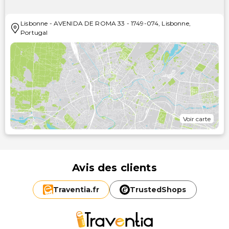
Lisbonne
-
AVENIDA DE ROMA 33
-
1749-074
,
Lisbonne
,
Portugal
Voir carte
Avis des clients
Traventia.
fr
TrustedShops