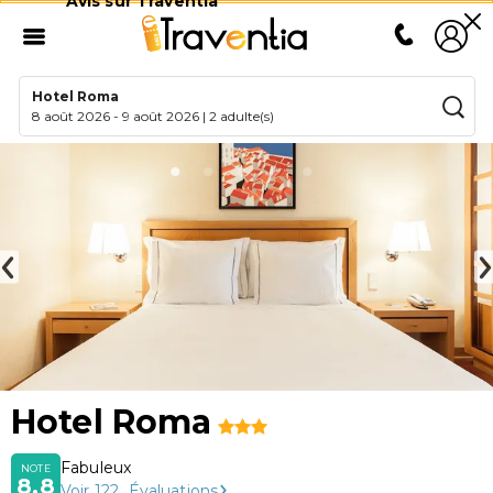
Avis sur Traventia
Hotel Roma
8 août 2026
-
9 août 2026
|
2 adulte(s)
Hotel Roma
Fabuleux
NOTE
8,8
Voir
122
Évaluations