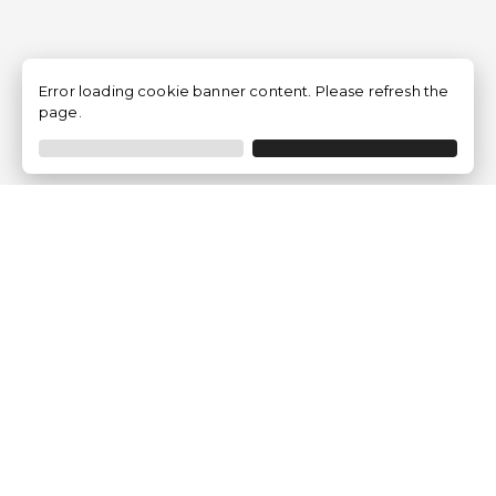
Error loading cookie banner content. Please refresh the
page.
Traventia.fr
Qui sommes-nous
Avis des Clients
Mentions légales
Conditions Générales
Politique de Confidentialité