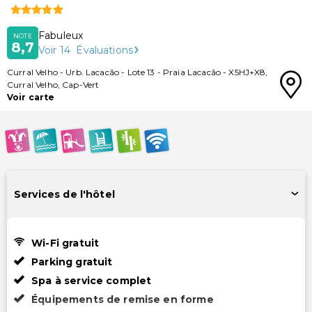
Fabuleux
NOTE
8,7
Voir
14
Évaluations
Curral Velho
-
Urb. Lacacão - Lote 13 - Praia Lacacão
-
X5HJ+X8
,
Curral Velho
,
Cap-Vert
Voir carte
Services de l'hôtel
Wi-Fi gratuit
Parking gratuit
Spa à service complet
Équipements de remise en forme