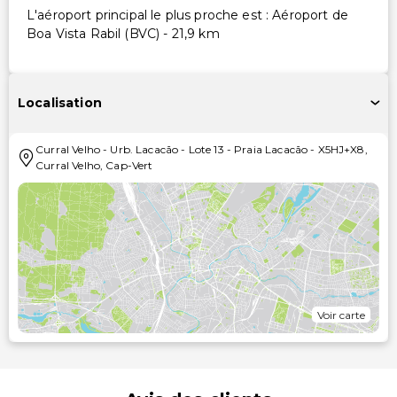
L'aéroport principal le plus proche est : Aéroport de
Boa Vista Rabil (BVC) - 21,9 km
Localisation
Curral Velho
-
Urb. Lacacão - Lote 13 - Praia Lacacão
-
X5HJ+X8
,
Curral Velho
,
Cap-Vert
Voir carte