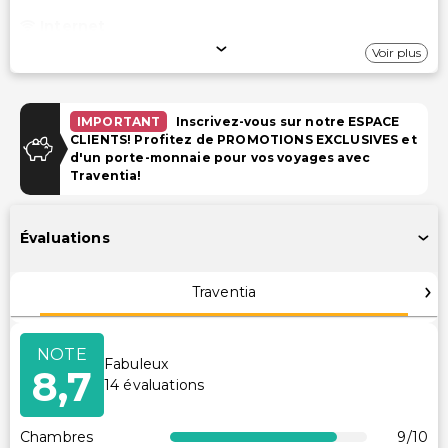
Internet
Voir plus
Wi-Fi gratuit
Stationnement
IMPORTANT
Inscrivez-vous sur notre ESPACE
CLIENTS! Profitez de PROMOTIONS EXCLUSIVES et
Parking gratuit
d'un porte-monnaie pour vos voyages avec
Traventia!
Piscine et Bien-être
Spa à service complet
Évaluations
Piscine pour enfants
Traventia
Installations
Club pour enfants (gratuit)
NOTE
Fabuleux
Équipements de remise en forme
8,7
14
évaluations
Distributeur automatique/Services bancaires
Accessibilité
Chambres
9
/10