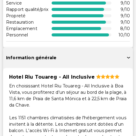
Service
9
/10
Accessible en fauteuil roulant – non
Rapport qualité/prix
9
/10
Propreté
9
/10
Loisirs
Restauration
9
/10
Emplacement
8
/10
Animations de soirée
Personnel
10
/10
Discothèque
Services supplémentaires
Information générale
Service de baby-sitting ou de garde d'enfants
(supplément)
Hotel Riu Touareg - All Inclusive
Service de ménage sur demande
En choisissant Hotel Riu Touareg - All Inclusive à Boa
Personnel multilingue
Vista, vous profiterez d'un séjour au bord de la plage, à
Service de blanchisserie/nettoyage à sec
11,6 km de Praia de Santa Mónica et à 22,5 km de Praia
Changement de serviettes (sur demande)
da Chave.
Les 1151 chambres climatisées de l'hébergement vous
invitent à la détente. Les chambres sont dotées d'un
balcon. L'accès Wi-Fi à Internet gratuit vous permet