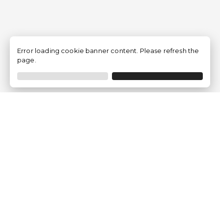
Error loading cookie banner content. Please refresh the
page.
Traventia.fr
Qui sommes-nous
Avis des Clients
Mentions légales
Conditions Générales