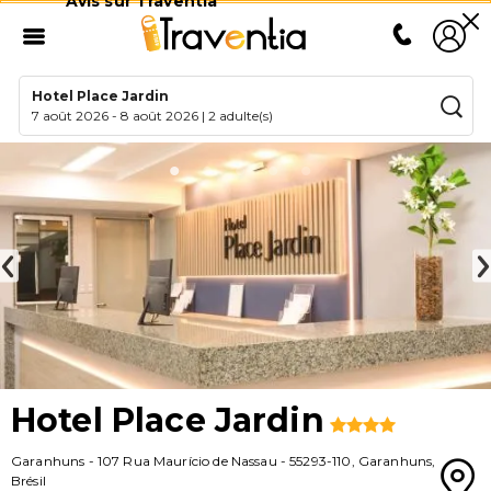
Avis sur Traventia
Hotel Place Jardin
7 août 2026
-
8 août 2026
|
2 adulte(s)
Hotel Place Jardin
Garanhuns
-
107 Rua Maurício de Nassau
-
55293-110
,
Garanhuns
,
Brésil