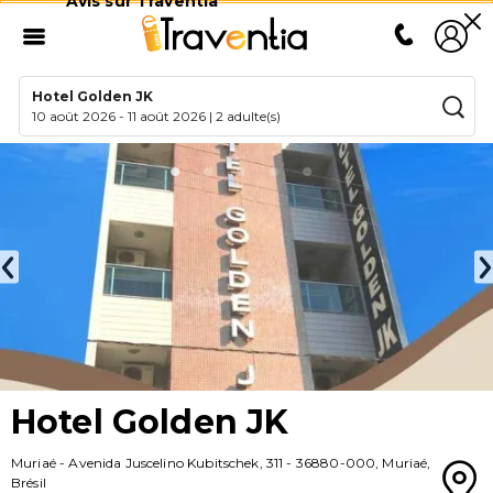
Avis sur Traventia
Hotel Golden JK
10 août 2026
-
11 août 2026
|
2 adulte(s)
Hotel Golden JK
Muriaé
-
Avenida Juscelino Kubitschek, 311
-
36880-000
,
Muriaé
,
Brésil