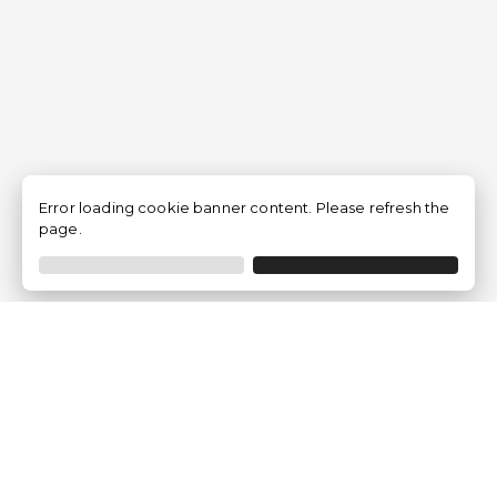
Error loading cookie banner content. Please refresh the
page.
Traventia.fr
Qui sommes-nous
Avis des Clients