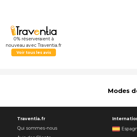
0% réserveraient à
nouveau avec Traventia.fr
Voir tous les avis
Modes d
Traventia.fr
Internatio
Qui sommes-nous
Espag