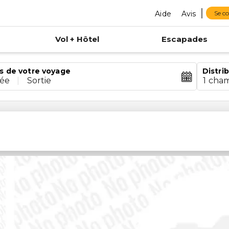
Aide
Avis
Se c
Vol + Hôtel
Escapades
s de votre voyage
Distri
rée
|
Sortie
1 cha