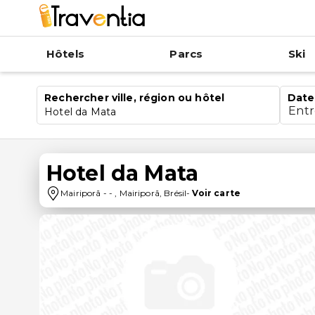
Hôtels
Parcs
Ski
Rechercher ville, région ou hôtel
Date
Ent
Hotel da Mata
Hotel da Mata
Mairiporã
-
-
,
Mairiporã
,
Brésil
-
Voir carte