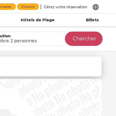
Gérez votre réservation
onnecter
S'inscrire
Hôtels de Plage
Billets
bution
Chercher
mbre. 2 personnes