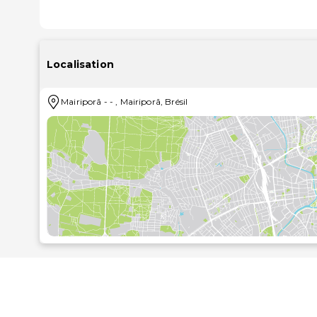
Localisation
Mairiporã
-
-
,
Mairiporã
,
Brésil