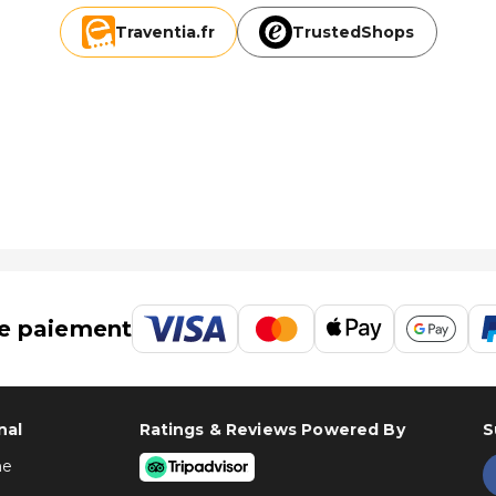
Traventia.
fr
TrustedShops
e paiement
nal
Ratings & Reviews Powered By
S
ne