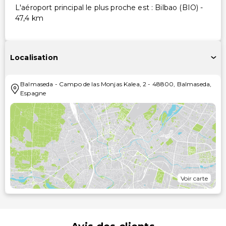
L'aéroport principal le plus proche est : Bilbao (BIO) -
47,4 km
Localisation
Balmaseda
-
Campo de las Monjas Kalea, 2
-
48800
,
Balmaseda
,
Espagne
Voir carte