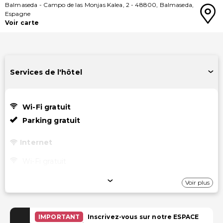
Balmaseda
-
Campo de las Monjas Kalea, 2
-
48800
,
Balmaseda
,
Espagne
Voir carte
Services de l'hôtel
Wi-Fi gratuit
Parking gratuit
Internet
Wi-Fi gratuit
Stationnement
Voir plus
Parking gratuit
IMPORTANT
Inscrivez-vous sur notre ESPACE