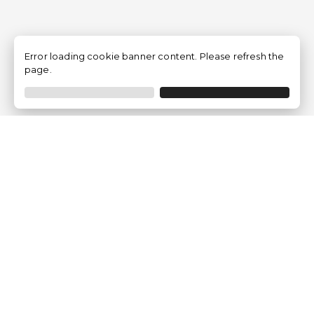
Error loading cookie banner content. Please refresh the
page.
Traventia.fr
Qui sommes-nous
Avis des Clients
Mentions légales
Conditions Générales
Politique de Confidentialité