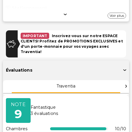
Stationnement
Voir plus
Parking (payant)
Installations
IMPORTANT
Inscrivez-vous sur notre ESPACE
CLIENTS! Profitez de PROMOTIONS EXCLUSIVES et
Télévision dans les espaces communs
d'un porte-monnaie pour vos voyages avec
Espace de conférence
Traventia!
Accessibilité
Évaluations
Accessibilité dans la chambre (dans certaines
chambres)
Traventia
Parking accessible en fauteuil roulant
Services supplémentaires
NOTE
Fantastique
9
3
évaluations
Coffre-fort à la réception
Personnel multilingue
Chambres
10
/10