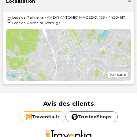
Localisation
Leça da Palmeira
-
AV DR ANTONIO MACEDO, 163
-
4450-617
,
Leça da Palmeira
,
Portugal
Voir carte
Avis des clients
Traventia.
fr
TrustedShops