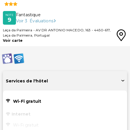
Fantastique
NOTE
9
Voir
3
Évaluations
Leça da Palmeira
-
AV DR ANTONIO MACEDO, 163
-
4450-617
,
Leça da Palmeira
,
Portugal
Voir carte
Services de l'hôtel
Wi-Fi gratuit
Internet
Wi-Fi gratuit