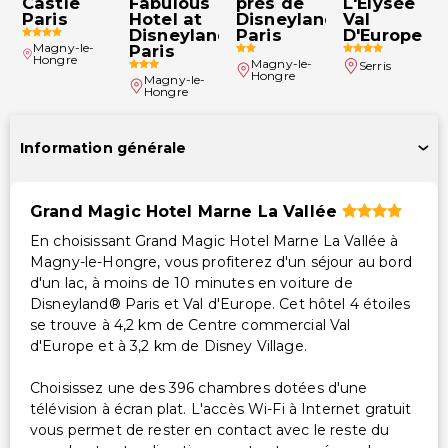
Castle
Fabulous
près de
L'Élysée
Paris
Hotel at
Disneyland®
Val
Disneyland®
Paris
D'Europe
Magny-le-
Paris
Hongre
Magny-le-
Serris
Hongre
Magny-le-
Hongre
Information générale
Grand Magic Hotel Marne La Vallée
En choisissant Grand Magic Hotel Marne La Vallée à
Magny-le-Hongre, vous profiterez d'un séjour au bord
d'un lac, à moins de 10 minutes en voiture de
Disneyland® Paris et Val d'Europe. Cet hôtel 4 étoiles
se trouve à 4,2 km de Centre commercial Val
d'Europe et à 3,2 km de Disney Village.
Choisissez une des 396 chambres dotées d'une
télévision à écran plat. L'accès Wi-Fi à Internet gratuit
vous permet de rester en contact avec le reste du