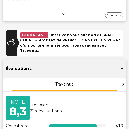
Wi-Fi gratuit
Voir plus
Stationnement
Parking (payant)
IMPORTANT
Inscrivez-vous sur notre ESPACE
CLIENTS! Profitez de PROMOTIONS EXCLUSIVES et
d'un porte-monnaie pour vos voyages avec
Installations
Traventia!
Équipements de remise en forme
Stationnement pour vélos disponible
Évaluations
Espace pique-nique
Espace de conférence
Traventia
Transport
NOTE
Très bien
Prise en charge à la gare (supplément)
8,3
224
évaluations
Navette aéroport (payante)
Navette aéroport
Chambres
9
/10