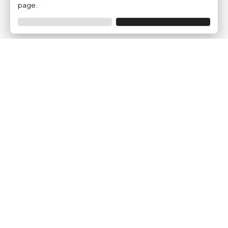
page.
Traventia.fr
Qui sommes-nous
Avis des Clients
Mentions légales
Conditions Générales
Politique de Confidentialité
Politique sur les Cookies
Gérer les paramètres des cookies