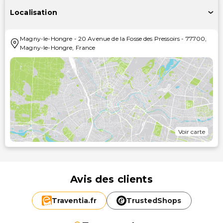
Localisation
Magny-le-Hongre
-
20 Avenue de la Fosse des Pressoirs
-
77700
,
Magny-le-Hongre
,
France
Voir carte
Avis des clients
Traventia.
fr
TrustedShops