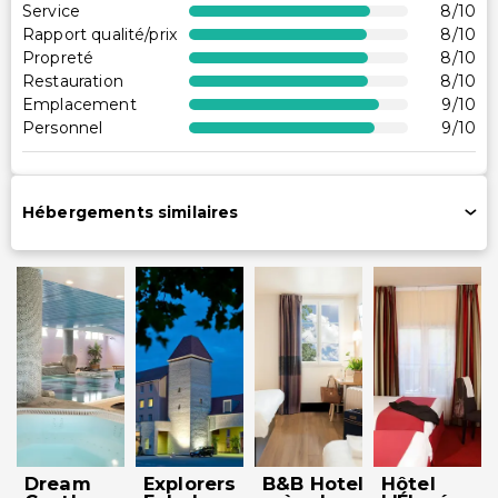
Service
8
/10
Accessibilité
Rapport qualité/prix
8
/10
Propreté
8
/10
Accessibilité dans la chambre (dans certaines
Restauration
8
/10
chambres)
Emplacement
9
/10
Réception accessible en fauteuil roulant
Personnel
9
/10
Parking accessible en fauteuil roulant
Services supplémentaires
Hébergements similaires
Changement de draps (sur demande)
Départ express
Coffre-fort à la réception
Service de ménage sur demande
Personnel multilingue
Service de blanchisserie
Service de blanchisserie/nettoyage à sec
Dream
Explorers
B&B Hotel
Hôtel