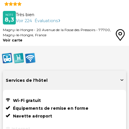
Très bien
NOTE
8,3
Voir
224
Évaluations
Magny-le-Hongre
-
20 Avenue de la Fosse des Pressoirs
-
77700
,
Magny-le-Hongre
,
France
Voir carte
Services de l'hôtel
Wi-Fi gratuit
Équipements de remise en forme
Navette aéroport
Internet