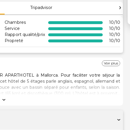
Tripadvisor
Chambres
10
/10
Service
10
/10
Rapport qualité/prix
10
/10
Propreté
10
/10
Voir plus
R APARTHOTEL à Mallorca. Pour faciliter votre séjour la
 cet hôtel de 5 étages parle anglais, espagnol, allemand et
douce avec un bassin séparé pour enfants, selon la saison.
ort (65 km) et discothèque (300 m). L?hôtel est à proximité
 marchés, des arrêts d?autobus et d?un office de tourisme.
t à votre disposition un service d'étage. Sport/Loisirs:Le
nformations supplémentaires:Les possibilités de paiement
sa. Des frais supplémentaires peuvent s'appliquer pour
vités. ** Comme cet hôtel est une annexe à Millor Garden,