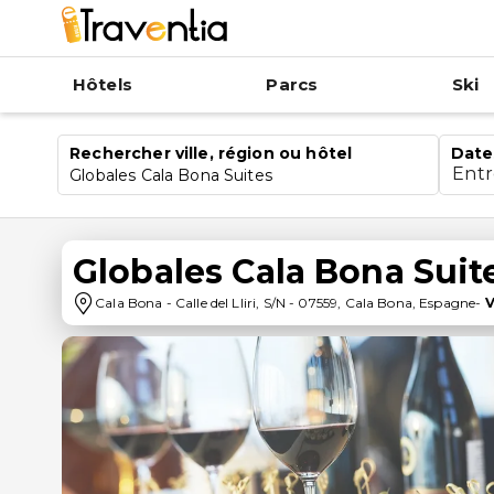
Hôtels
Parcs
Ski
Rechercher ville, région ou hôtel
Date
Ent
Globales Cala Bona Suites
Globales Cala Bona Suit
Cala Bona
-
Calle del Lliri, S/N
-
07559
,
Cala Bona
,
Espagne
-
V