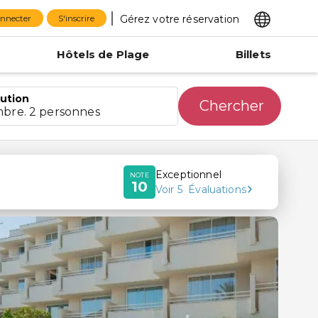
Gérez votre réservation
onnecter
S'inscrire
Hôtels de Plage
Billets
bution
Chercher
mbre. 2 personnes
Exceptionnel
NOTE
10
Voir
5
Évaluations