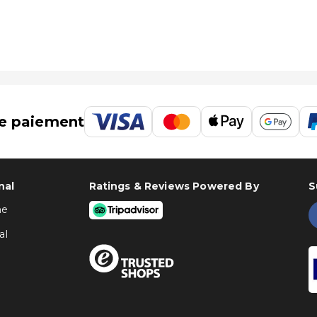
e paiement
nal
Ratings & Reviews Powered By
S
ne
al