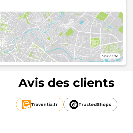
en, qui est de 1 minute à une courte distance.
Voir carte
Avis des clients
Traventia.
fr
TrustedShops