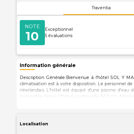
Traventia
NOTE
Exceptionnel
10
5
évaluations
Information générale
Description Générale:Bienvenue à l'hôtel SOL Y MA
climatisation est à votre disposition. Le personnel de
néerlandais. L'hôtel est équipé d'une piscine d'eau 
Accessible depuis l?hôtel: centre-ville (500 m), Aérop
des bars et restaurants, d?une station de taxis, des
Commodités:Pour votre confort et sécurité, l?hôtel me
terrain de golf le plus proche se trouve à 2 km. I
incluent Euro/Master Card, American Express et Vi
Localisation
certaines installations, des équipements et des acti