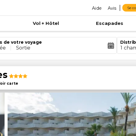
Aide
Avis
Se c
Vol + Hôtel
Escapades
s de votre voyage
Distri
rée
|
Sortie
1 cha
es
oir carte