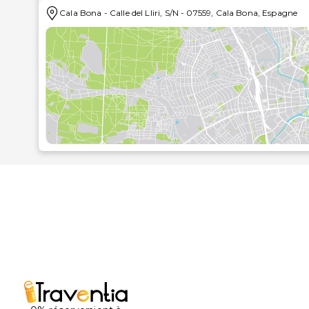
d'accueil et toutes les installations sont à Millor Gard
Cala Bona
-
Calle del Lliri, S/N
-
07559
,
Cala Bona
,
Espagne