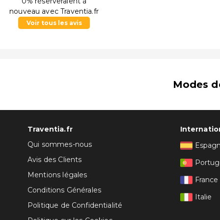
0% réserveraient à
nouveau avec Traventia.fr
Voir tous les avis
Modes d
Traventia.fr
Internatio
Qui sommes-nous
Espag
Avis des Clients
Portug
Mentions légales
France
Conditions Générales
Italie
Politique de Confidentialité