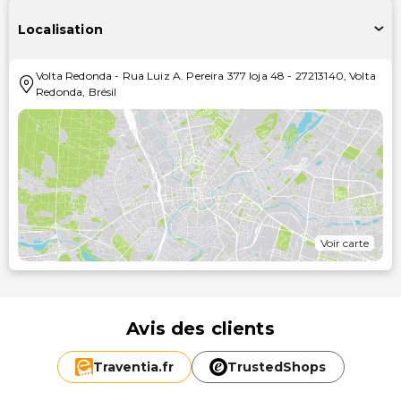
Localisation
Volta Redonda
-
Rua Luiz A. Pereira 377 loja 48
-
27213140
,
Volta
Redonda
,
Brésil
Voir carte
Avis des clients
Traventia.
fr
TrustedShops