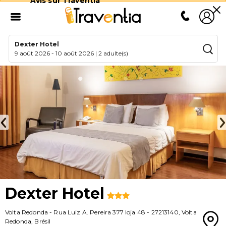
Avis sur Traventia
Dexter Hotel
9 août 2026
-
10 août 2026
|
2 adulte(s)
Dexter Hotel
Volta Redonda
-
Rua Luiz A. Pereira 377 loja 48
-
27213140
,
Volta
Redonda
,
Brésil