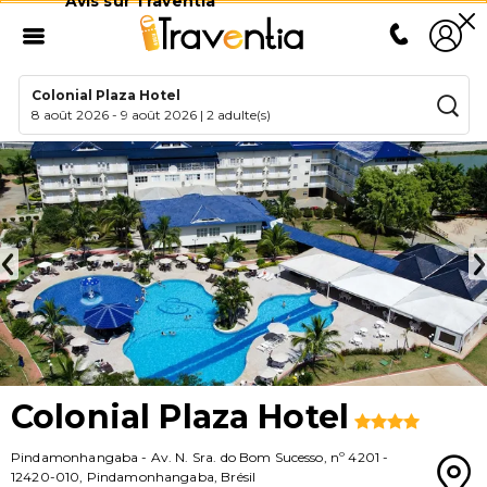
Avis sur Traventia
Colonial Plaza Hotel
8 août 2026
-
9 août 2026
|
2 adulte(s)
Colonial Plaza Hotel
Pindamonhangaba
-
Av. N. Sra. do Bom Sucesso, nº 4201
-
12420-010
,
Pindamonhangaba
,
Brésil