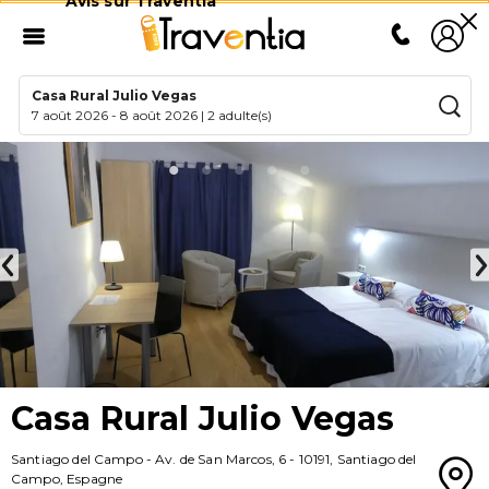
Avis sur Traventia
Casa Rural Julio Vegas
7 août 2026
-
8 août 2026
|
2 adulte(s)
Casa Rural Julio Vegas
Santiago del Campo
-
Av. de San Marcos, 6
-
10191
,
Santiago del
Campo
,
Espagne