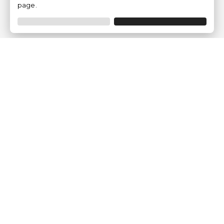
page.
Traventia.fr
Qui sommes-nous
Avis des Clients
Mentions légales
Conditions Générales
Politique de Confidentialité
Politique sur les Cookies
Gérer les paramètres des cookies