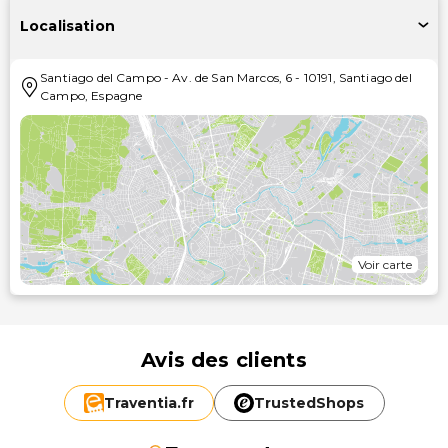
Localisation
Santiago del Campo
-
Av. de San Marcos, 6
-
10191
,
Santiago del
Campo
,
Espagne
Voir carte
Avis des clients
Traventia.
fr
TrustedShops