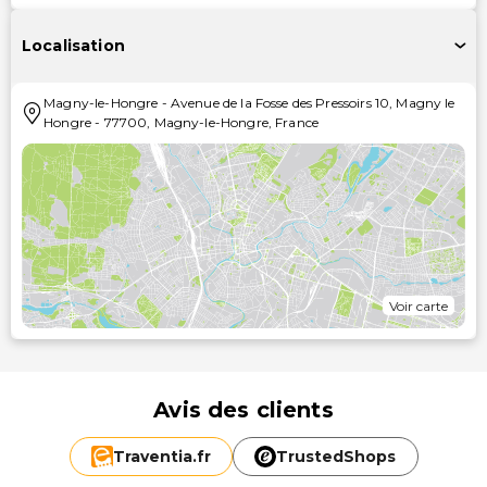
Localisation
Magny-le-Hongre
-
Avenue de la Fosse des Pressoirs 10, Magny le
Hongre
-
77700
,
Magny-le-Hongre
,
France
Voir carte
Avis des clients
Traventia.
fr
TrustedShops