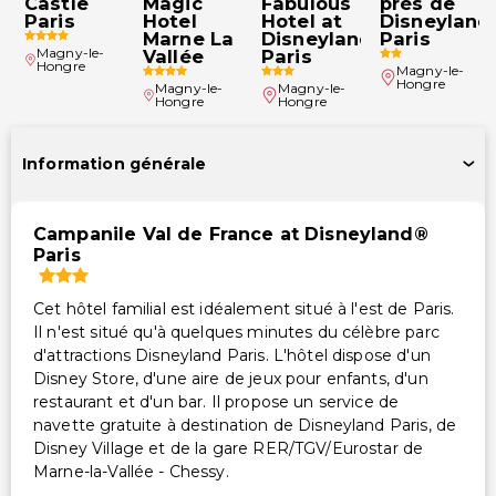
Castle
Magic
Fabulous
près de
Paris
Hotel
Hotel at
Disneyland
Marne La
Disneyland®
Paris
Magny-le-
Vallée
Paris
Hongre
Magny-le-
Hongre
Magny-le-
Magny-le-
Hongre
Hongre
Information générale
Campanile Val de France at Disneyland®
Paris
Cet hôtel familial est idéalement situé à l'est de Paris.
Il n'est situé qu'à quelques minutes du célèbre parc
d'attractions Disneyland Paris. L'hôtel dispose d'un
Disney Store, d'une aire de jeux pour enfants, d'un
restaurant et d'un bar. Il propose un service de
navette gratuite à destination de Disneyland Paris, de
Disney Village et de la gare RER/TGV/Eurostar de
Marne-la-Vallée - Chessy.