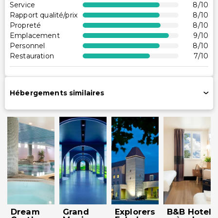
Service
8
/10
Coffre-fort à la réception
Rapport qualité/prix
8
/10
Propreté
8
/10
Service de ménage sur demande
Emplacement
9
/10
Personnel multilingue
Personnel
8
/10
Changement de serviettes (sur demande)
Restauration
7
/10
Hébergements similaires
Dream
Grand
Explorers
B&B Hotel