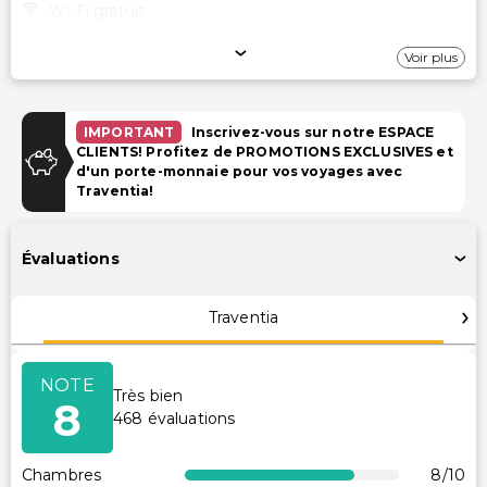
Wi-Fi gratuit
Stationnement
Voir plus
Parking (payant)
IMPORTANT
Inscrivez-vous sur notre ESPACE
Installations
CLIENTS! Profitez de PROMOTIONS EXCLUSIVES et
d'un porte-monnaie pour vos voyages avec
Salles de réunion
Traventia!
Télévision dans les espaces communs
Salle de jeux/arcade
Évaluations
Espace de conférence
Traventia
Accessibilité
Accessible en fauteuil roulant
NOTE
Très bien
Accessible en fauteuil roulant – non
8
468
évaluations
Services supplémentaires
Chambres
8
/10
Départ express