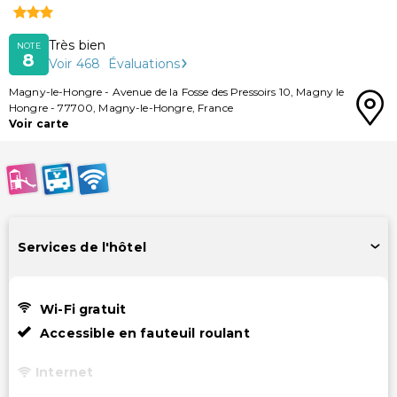
Très bien
NOTE
8
Voir
468
Évaluations
Magny-le-Hongre
-
Avenue de la Fosse des Pressoirs 10, Magny le
Hongre
-
77700
,
Magny-le-Hongre
,
France
Voir carte
Services de l'hôtel
Wi-Fi gratuit
Accessible en fauteuil roulant
Internet