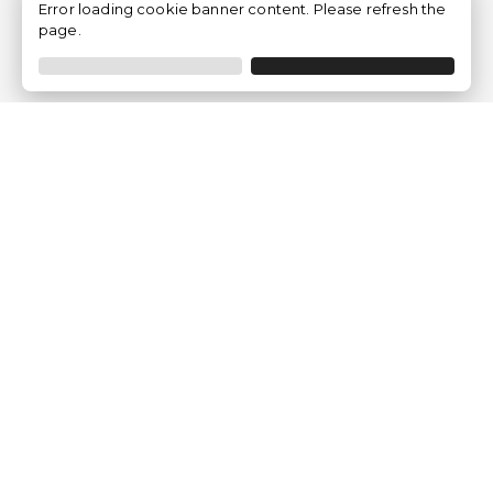
Error loading cookie banner content. Please refresh the
page.
Traventia.fr
Qui sommes-nous
Avis des Clients
Mentions légales
Conditions Générales
Politique de Confidentialité
Politique sur les Cookies
Gérer les paramètres des cookies