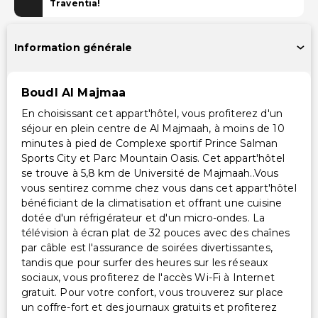
Traventia!
Piscine pour enfants
Information générale
Installations
Télévision dans les espaces communs
Boudl Al Majmaa
Équipements de remise en forme
En choisissant cet appart'hôtel, vous profiterez d'un
Portier/bagagiste
séjour en plein centre de Al Majmaah, à moins de 10
minutes à pied de Complexe sportif Prince Salman
Services supplémentaires
Sports City et Parc Mountain Oasis. Cet appart'hôtel
se trouve à 5,8 km de Université de Majmaah..Vous
Coffre-fort à la réception
vous sentirez comme chez vous dans cet appart'hôtel
Service de blanchisserie
bénéficiant de la climatisation et offrant une cuisine
Service de blanchisserie/nettoyage à sec
dotée d'un réfrigérateur et d'un micro-ondes. La
télévision à écran plat de 32 pouces avec des chaînes
par câble est l'assurance de soirées divertissantes,
tandis que pour surfer des heures sur les réseaux
sociaux, vous profiterez de l'accès Wi-Fi à Internet
gratuit. Pour votre confort, vous trouverez sur place
un coffre-fort et des journaux gratuits et profiterez