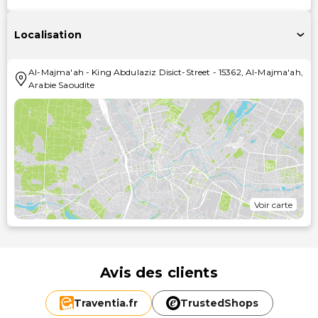
Localisation
Al-Majma'ah
-
King Abdulaziz Disict-Street
-
15362
,
Al-Majma'ah
,
Arabie Saoudite
Voir carte
Avis des clients
Traventia.
fr
TrustedShops