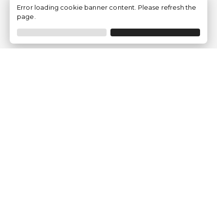
Error loading cookie banner content. Please refresh the
page.
Traventia.fr
Qui sommes-nous
Avis des Clients
Mentions légales
Conditions Générales
Politique de Confidentialité
Politique sur les Cookies
Gérer les paramètres des cookies