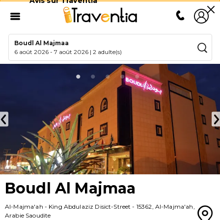
Avis sur Traventia
Boudl Al Majmaa
6 août 2026
-
7 août 2026
|
2 adulte(s)
Boudl Al Majmaa
Al-Majma'ah
-
King Abdulaziz Disict-Street
-
15362
,
Al-Majma'ah
,
Arabie Saoudite