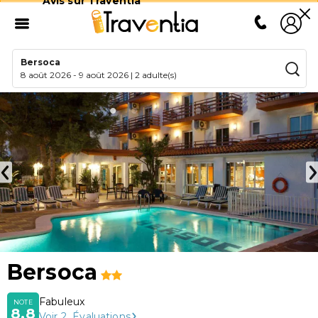
Avis sur Traventia
Bersoca
8 août 2026
-
9 août 2026
|
2 adulte(s)
Bersoca
Fabuleux
NOTE
8,8
Voir
2
Évaluations