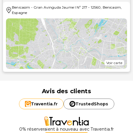
Benicasim
-
Gran Avinguda Jaume I Nº 217
-
12560
,
Benicasim
,
Espagne
Voir carte
Avis des clients
Traventia.
fr
TrustedShops
0% réserveraient à nouveau avec Traventia.fr