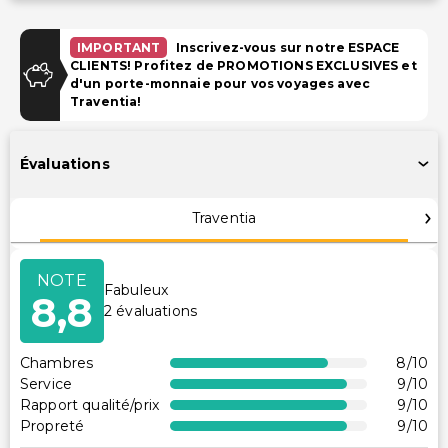
Parking (payant)
IMPORTANT
Inscrivez-vous sur notre ESPACE
Piscine et Bien-être
CLIENTS! Profitez de PROMOTIONS EXCLUSIVES et
d'un porte-monnaie pour vos voyages avec
Piscine extérieure saisonnière
Traventia!
Piscine pour enfants
Évaluations
Installations
Bibliothèque
Traventia
Télévision dans les espaces communs
Abri vélos sécurisé
NOTE
Fabuleux
Stationnement pour vélos disponible
8,8
2
évaluations
Accessibilité
Chambres
8
/10
Accessible en fauteuil roulant
Service
9
/10
Réception accessible en fauteuil roulant
Rapport qualité/prix
9
/10
Propreté
9
/10
Piscine accessible en fauteuil roulant