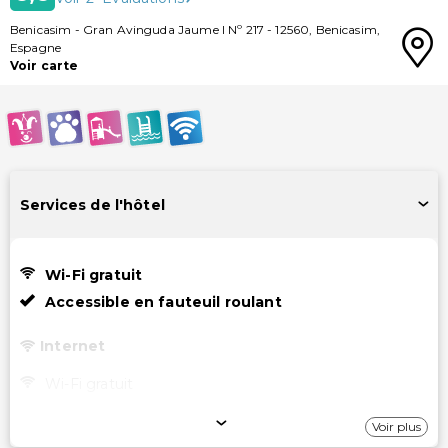
Benicasim
-
Gran Avinguda Jaume I Nº 217
-
12560
,
Benicasim
,
Espagne
Voir carte
Services de l'hôtel
Wi-Fi gratuit
Accessible en fauteuil roulant
Internet
Wi-Fi gratuit
Stationnement
Voir plus