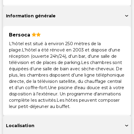
Restaurant sur place accessible en fauteuil roulant
Parking accessible en fauteuil roulant
Information générale
Services supplémentaires
Changement de draps (sur demande)
Bersoca
Service de baby-sitting ou de garde d'enfants
L'hôtel est situé à environ 250 mètres de la
(supplément)
plage.L'hôtel a été rénové en 2003 et dispose d'une
réception (ouverte 24h/24), d'un bar, d'une salle de
Coffre-fort à la réception
télévision et de places de parking.Les chambres sont
Service de ménage sur demande
équipées d'une salle de bain avec sèche-cheveux. De
Personnel multilingue
plus, les chambres disposent d'une ligne téléphonique
Location de vélos sur place
directe, de la télévision satellite, du chauffage central
et d'un coffre-fort.Une piscine d'eau douce est à votre
Changement de serviettes (sur demande)
disposition à l'extérieur. Un programme d'animations
complète les activités.Les hôtes peuvent composer
leur petit-déjeuner au buffet.
Localisation