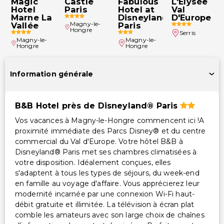
Magic
Castle
Fabulous
L'Élysée
Hotel
Paris
Hotel at
Val
Marne La
Disneyland®
D'Europe
Magny-le-
Vallée
Paris
Hongre
Serris
Magny-le-
Magny-le-
Hongre
Hongre
Information générale
B&B Hotel près de Disneyland® Paris
Vos vacances à Magny-le-Hongre commencent ici !A
proximité immédiate des Parcs Disney® et du centre
commercial du Val d'Europe. Votre hôtel B&B à
Disneyland® Paris met ses chambres climatisées à
votre disposition. Idéalement conçues, elles
s'adaptent à tous les types de séjours, du week-end
en famille au voyage d'affaire. Vous apprécierez leur
modernité incarnée par une connexion Wi-Fi haut-
débit gratuite et illimitée. La télévision à écran plat
comble les amateurs avec son large choix de chaînes