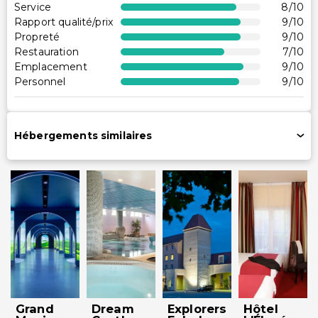
Services supplémentaires
Service
8
/10
Rapport qualité/prix
9
/10
Personnel multilingue
Propreté
9
/10
Restauration
7
/10
Emplacement
9
/10
Personnel
9
/10
Hébergements similaires
Grand
Dream
Explorers
Hôtel