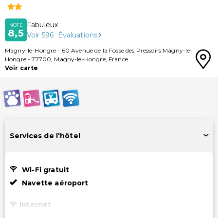
Fabuleux
NOTE
8,5
Voir
596
Évaluations
Magny-le-Hongre
-
60 Avenue de la Fosse des Pressoirs Magny-le-
Hongre
-
77700
,
Magny-le-Hongre
,
France
Voir carte
Services de l'hôtel
Wi-Fi gratuit
Navette aéroport
Internet