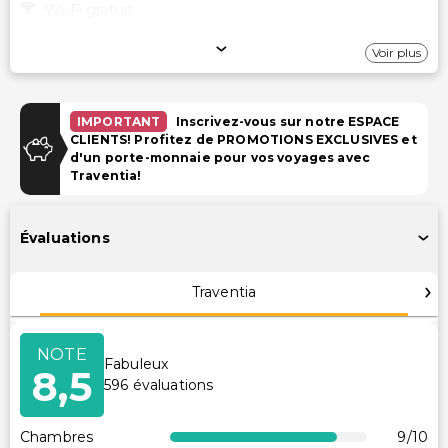
Wi-Fi gratuit
Stationnement
Voir plus
Parking (payant)
IMPORTANT
Inscrivez-vous sur notre ESPACE
Installations
CLIENTS! Profitez de PROMOTIONS EXCLUSIVES et
d'un porte-monnaie pour vos voyages avec
Salle de jeux/arcade
Traventia!
Espace pique-nique
Évaluations
Transport
Navette aéroport (payante)
Traventia
Navette aéroport
NOTE
Accessibilité
Fabuleux
8,5
596
évaluations
Accessibilité dans la chambre (dans certaines
chambres)
Chambres
9
/10