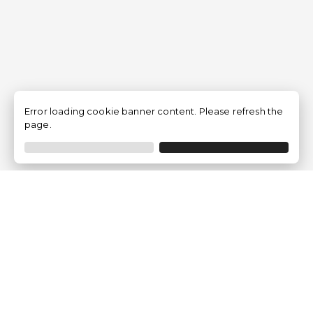
Error loading cookie banner content. Please refresh the
page.
Traventia.fr
Qui sommes-nous
Avis des Clients