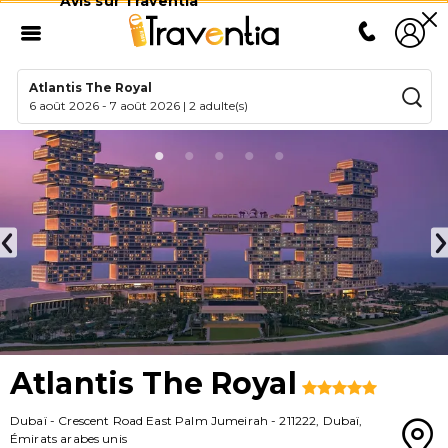
Avis sur Traventia
Atlantis The Royal
6 août 2026
-
7 août 2026
|
2 adulte(s)
Atlantis The Royal
Dubaï
-
Crescent Road East Palm Jumeirah
-
211222
,
Dubaï
,
Émirats arabes unis