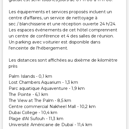
Parking accessible en fauteuil roulant
Les équipements et services proposés incluent un
Services supplémentaires
centre d'affaires, un service de nettoyage à
sec / blanchisserie et une réception ouverte 24 h/24.
Départ express
Les espaces événements de cet hôtel comprennent
un centre de conférence et 4 des salles de réunion.
Service de baby-sitting ou de garde d'enfants
Un parking avec voiturier est disponible dans
(supplément)
l'enceinte de l'hébergement.
Soins/activités surveillés pour enfants (supplément)
Coffre-fort à la réception
Les distances sont affichées au dixième de kilomètre
Personnel multilingue
près
Location de vélos sur place
Palm Islands - 0,1 km
Service de blanchisserie
Lost Chambers Aquarium - 1,3 km
Parc aquatique Aquaventure - 1,9 km
Service de limousine ou de voiture avec chauffeur
The Pointe - 6,1 km
disponible
The View at The Palm - 8,5 km
Enregistrement rapide
Centre commercial Nakheel Mall - 10,2 km
Service de blanchisserie/nettoyage à sec
Dubai College - 10,4 km
Plage d'Al Sufouh - 11,3 km
Université Américaine de Dubaï - 11,4 km