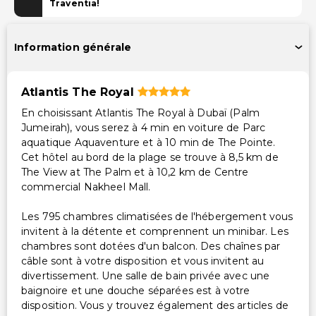
Parking gratuit avec voiturier
Traventia!
Parking gratuit
Information générale
Piscine et Bien-être
Spa à service complet
Atlantis The Royal
Services de spa sur place
En choisissant Atlantis The Royal à Dubaï (Palm
Sur plage privée
Jumeirah), vous serez à 4 min en voiture de Parc
Espace de soins du spa
aquatique Aquaventure et à 10 min de The Pointe.
Piscine pour enfants
Cet hôtel au bord de la plage se trouve à 8,5 km de
The View at The Palm et à 10,2 km de Centre
Serviettes de plage
commercial Nakheel Mall.
Installations
Les 795 chambres climatisées de l'hébergement vous
invitent à la détente et comprennent un minibar. Les
Salles de réunion
chambres sont dotées d'un balcon. Des chaînes par
Club pour enfants (supplément)
câble sont à votre disposition et vous invitent au
Équipements de remise en forme
divertissement. Une salle de bain privée avec une
Distributeur automatique/Services bancaires
baignoire et une douche séparées est à votre
disposition. Vous y trouvez également des articles de
Salle de jeux/arcade