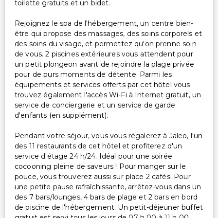
toilette gratuits et un bidet.
Portier/bagagiste
Espace de conférence
Rejoignez le spa de l'hébergement, un centre bien-
être qui propose des massages, des soins corporels et
Transport
des soins du visage, et permettez qu'on prenne soin
de vous. 2 piscines extérieures vous attendent pour
Pas de navette accessible
un petit plongeon avant de rejoindre la plage privée
Navette aéroport (payante)
pour de purs moments de détente. Parmi les
équipements et services offerts par cet hôtel vous
trouvez également l'accès Wi-Fi à Internet gratuit, un
Accessibilité
service de conciergerie et un service de garde
Spa accessible en fauteuil roulant
d'enfants (en supplément).
Signalisation en braille ou en relief
Pendant votre séjour, vous vous régalerez à Jaleo, l'un
Accessibilité dans la chambre (dans certaines
des 11 restaurants de cet hôtel et profiterez d'un
chambres)
service d'étage 24 h/24. Idéal pour une soirée
Piscine accessible en fauteuil roulant
cocooning pleine de saveurs ! Pour manger sur le
Réception avec bureau de concierge accessible en
pouce, vous trouverez aussi sur place 2 cafés. Pour
fauteuil roulant
une petite pause rafraîchissante, arrêtez-vous dans un
des 7 bars/lounges, 4 bars de plage et 2 bars en bord
Restaurant sur place accessible en fauteuil roulant
de piscine de l'hébergement. Un petit-déjeuner buffet
Chemin accessible en fauteuil roulant
gratuit est servi tous les jours de 07 h 00 à 11 h 00.