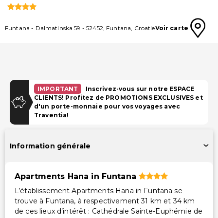
Funtana
-
Dalmatinska 59
-
52452
,
Funtana
,
Croatie
Voir carte
IMPORTANT
Inscrivez-vous sur notre ESPACE
CLIENTS! Profitez de PROMOTIONS EXCLUSIVES et
d'un porte-monnaie pour vos voyages avec
Traventia!
Information générale
Apartments Hana in Funtana
L’établissement Apartments Hana in Funtana se
trouve à Funtana, à respectivement 31 km et 34 km
de ces lieux d’intérêt : Cathédrale Sainte-Euphémie de