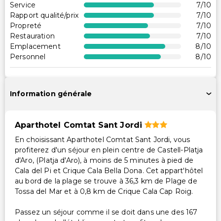
Service
7
/10
Accessibilité
Rapport qualité/prix
7
/10
Propreté
7
/10
Accessibilité dans la chambre (dans certaines
Restauration
7
/10
chambres)
Emplacement
8
/10
Réception accessible en fauteuil roulant
Personnel
8
/10
Restaurant sur place accessible en fauteuil roulant
Parking accessible en fauteuil roulant
Information générale
Services supplémentaires
Location de vélos sur place
Aparthotel Comtat Sant Jordi
Service de blanchisserie
En choisissant Aparthotel Comtat Sant Jordi, vous
Service de blanchisserie/nettoyage à sec
profiterez d'un séjour en plein centre de Castell-Platja
d'Aro, (Platja d'Aro), à moins de 5 minutes à pied de
Cala del Pi et Crique Cala Bella Dona. Cet appart'hôtel
au bord de la plage se trouve à 36,3 km de Plage de
Tossa del Mar et à 0,8 km de Crique Cala Cap Roig.
Passez un séjour comme il se doit dans une des 167