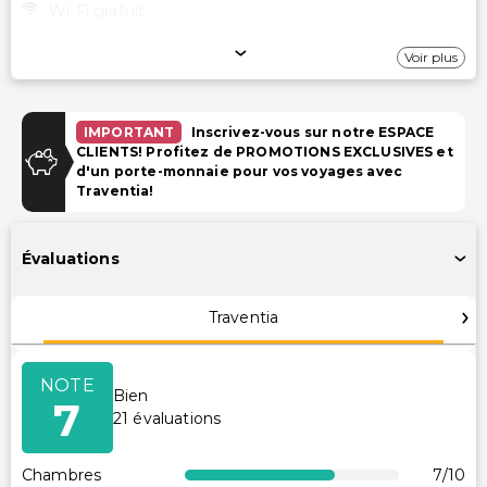
Wi-Fi gratuit
Stationnement
Voir plus
Parking (payant)
IMPORTANT
Inscrivez-vous sur notre ESPACE
Piscine et Bien-être
CLIENTS! Profitez de PROMOTIONS EXCLUSIVES et
d'un porte-monnaie pour vos voyages avec
Piscine extérieure saisonnière
Traventia!
Piscine pour enfants
Évaluations
Installations
Télévision dans les espaces communs
Traventia
Piscine
Salle de jeux/arcade
NOTE
Bien
7
Transport
21
évaluations
Navette aéroport (payante)
Chambres
7
/10