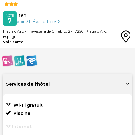
Bien
NOTE
7
Voir
21
Évaluations
Platja d'Aro
-
Travessera de Ginebro, 2
-
17250
,
Platja d'Aro
,
Espagne
Voir carte
Services de l'hôtel
Wi-Fi gratuit
Piscine
Internet