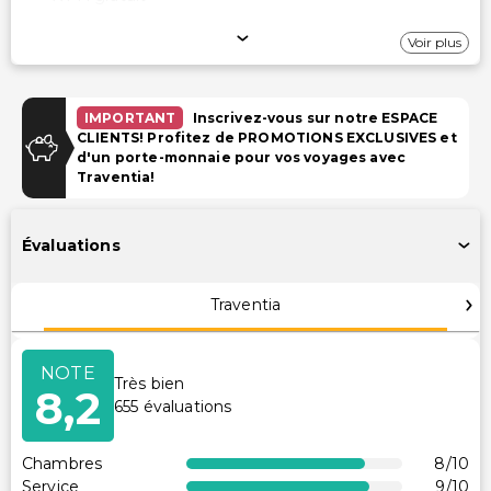
Stationnement
Voir plus
Parking (payant)
Garage
IMPORTANT
Inscrivez-vous sur notre ESPACE
CLIENTS! Profitez de PROMOTIONS EXCLUSIVES et
d'un porte-monnaie pour vos voyages avec
Piscine et Bien-être
Traventia!
Piscine extérieure saisonnière
Piscine pour enfants
Évaluations
Installations
Traventia
Club pour enfants (gratuit)
Piscine
NOTE
Très bien
Salle de jeux/arcade
8,2
655
évaluations
Accessibilité
Chambres
8
/10
Réception accessible en fauteuil roulant
Service
9
/10