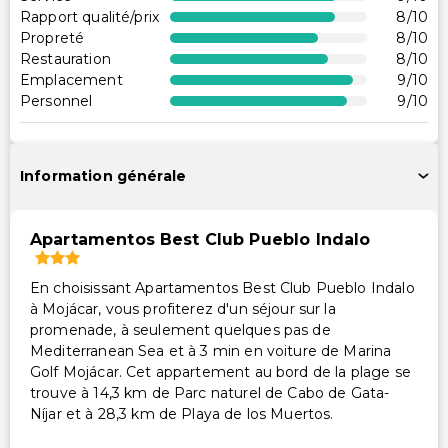
Piscine accessible en fauteuil roulant
Rapport qualité/prix
8
/10
Propreté
8
/10
Restaurant sur place accessible en fauteuil roulant
Restauration
8
/10
Emplacement
9
/10
Services supplémentaires
Personnel
9
/10
Coffre-fort à la réception
Maître-nageur sur place
Information générale
Apartamentos Best Club Pueblo Indalo
En choisissant Apartamentos Best Club Pueblo Indalo
à Mojácar, vous profiterez d'un séjour sur la
promenade, à seulement quelques pas de
Mediterranean Sea et à 3 min en voiture de Marina
Golf Mojácar. Cet appartement au bord de la plage se
trouve à 14,3 km de Parc naturel de Cabo de Gata-
Níjar et à 28,3 km de Playa de los Muertos.