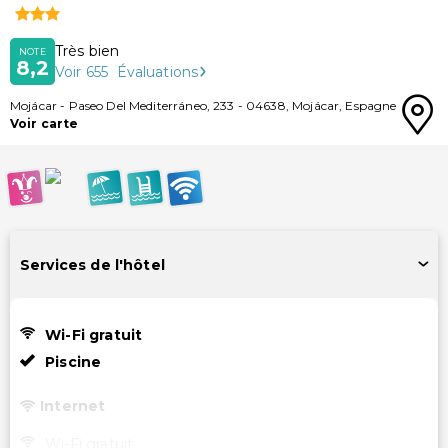
Très bien
NOTE
8,2
Voir
655
Évaluations
Mojácar
-
Paseo Del Mediterráneo, 233
-
04638
,
Mojácar
,
Espagne
Voir carte
Services de l'hôtel
Wi-Fi gratuit
Piscine
Internet
Wi-Fi gratuit