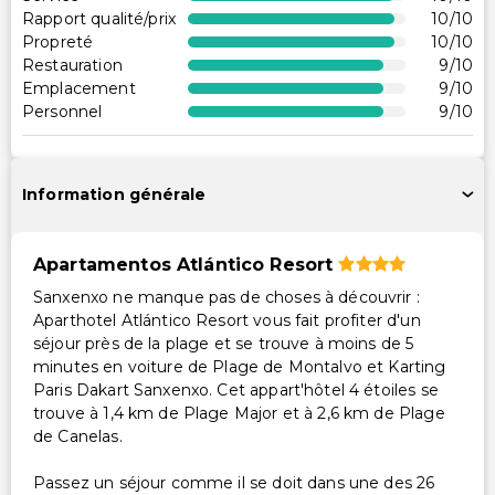
Réception accessible en fauteuil roulant
Rapport qualité/prix
10
/10
Propreté
10
/10
Restaurant sur place accessible en fauteuil roulant
Restauration
9
/10
Parking accessible en fauteuil roulant
Emplacement
9
/10
Personnel
9
/10
Services supplémentaires
Coffre-fort à la réception
Service de ménage sur demande
Information générale
Service de blanchisserie
Apartamentos Atlántico Resort
Sanxenxo ne manque pas de choses à découvrir :
Aparthotel Atlántico Resort vous fait profiter d'un
séjour près de la plage et se trouve à moins de 5
minutes en voiture de Plage de Montalvo et Karting
Paris Dakart Sanxenxo. Cet appart'hôtel 4 étoiles se
trouve à 1,4 km de Plage Major et à 2,6 km de Plage
de Canelas.
Passez un séjour comme il se doit dans une des 26