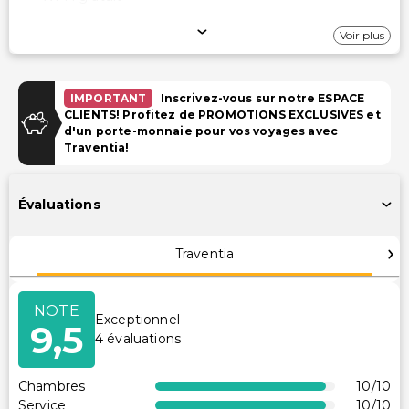
Stationnement
Voir plus
Parking (payant)
Garage
IMPORTANT
Inscrivez-vous sur notre ESPACE
CLIENTS! Profitez de PROMOTIONS EXCLUSIVES et
d'un porte-monnaie pour vos voyages avec
Piscine et Bien-être
Traventia!
Piscine extérieure saisonnière
Piscine pour enfants
Évaluations
Installations
Traventia
Club pour enfants (gratuit)
Télévision dans les espaces communs
NOTE
Exceptionnel
Équipements de remise en forme
9,5
4
évaluations
Salle de jeux/arcade
Accessibilité
Chambres
10
/10
Service
10
/10