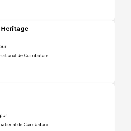
 Heritage
pūr
rnational de Coimbatore
ppūr
rnational de Coimbatore