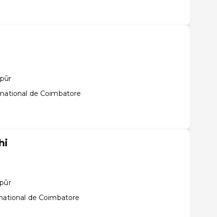
ppūr
rnational de Coimbatore
hi
ppūr
rnational de Coimbatore