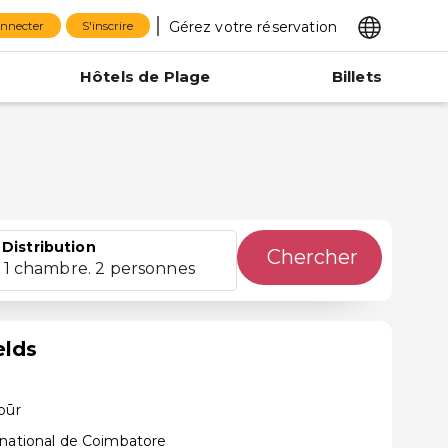
Gérez votre réservation
onnecter
S'inscrire
Hôtels de Plage
Billets
Distribution
Chercher
1 chambre. 2 personnes
elds
pūr
rnational de Coimbatore