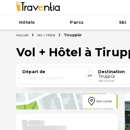
Hôtels
Parcs
Ski
Accueil
Vol + Hôtel
Tiruppūr
Vol + Hôtel à Tiru
Départ de
Destination
Tiruppūr
Trouver un aéroport
Vol inclus
Voir carte