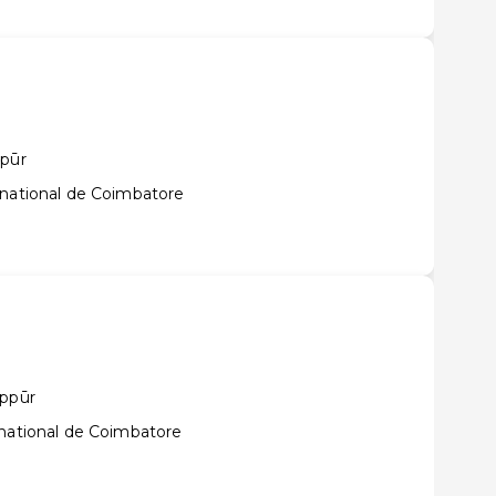
ppūr
rnational de Coimbatore
uppūr
rnational de Coimbatore