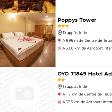
Poppys Tower
Tiruppūr
, Inde
A 896 m de Centre de Tiru
A 33.8 km de Aéroport inte
OYO 71849 Hotel Ac
Tiruppūr
, Inde
A 1.7 km de Centre de Tiru
A 33.5 km de Aéroport inte