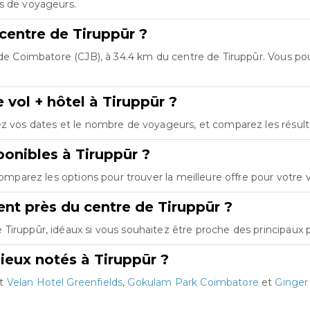
es de voyageurs.
 centre de Tiruppūr ?
l de Coimbatore (CJB), à 34.4 km du centre de Tiruppūr. Vous p
 vol + hôtel à Tiruppūr ?
ez vos dates et le nombre de voyageurs, et comparez les résultats
onibles à Tiruppūr ?
Comparez les options pour trouver la meilleure offre pour votre
t près du centre de Tiruppūr ?
iruppūr, idéaux si vous souhaitez être proche des principaux po
ieux notés à Tiruppūr ?
nt
Velan Hotel Greenfields
,
Gokulam Park Coimbatore
et
Ginger