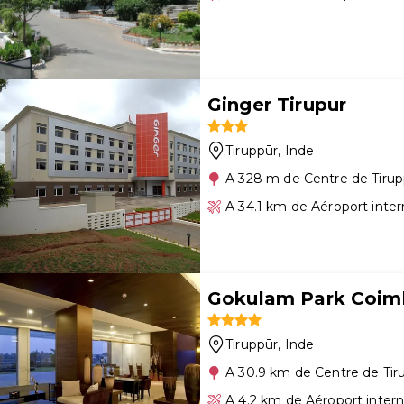
Ginger Tirupur
Tiruppūr
, Inde
A 328 m de Centre de Tirup
A 34.1 km de Aéroport inte
Gokulam Park Coim
Tiruppūr
, Inde
A 30.9 km de Centre de Tir
A 4.2 km de Aéroport inter