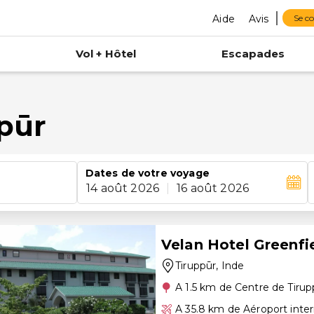
Aide
Avis
Se c
Vol + Hôtel
Escapades
ppūr
Dates de votre voyage
14 août 2026
|
16 août 2026
Velan Hotel Greenfi
Tiruppūr
, Inde
A 1.5 km de Centre de Tirup
A 35.8 km de Aéroport inte