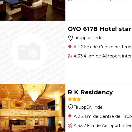
OYO 6178 Hotel star
Tiruppūr
, Inde
A 1.6 km de Centre de Tirup
A 33.4 km de Aéroport inte
R K Residency
Tiruppūr
, Inde
A 2.2 km de Centre de Tiru
A 33.2 km de Aéroport inte