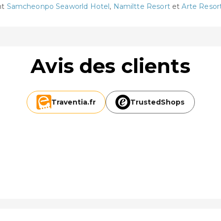
nt
Samcheonpo Seaworld Hotel
,
Namiltte Resort
et
Arte Resort
Avis des clients
Traventia.
fr
TrustedShops