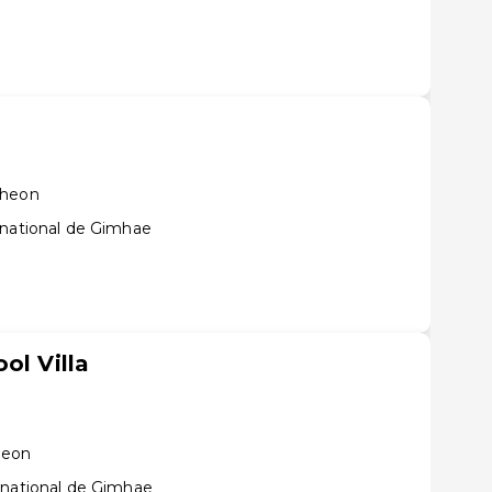
cheon
rnational de Gimhae
ol Villa
heon
rnational de Gimhae