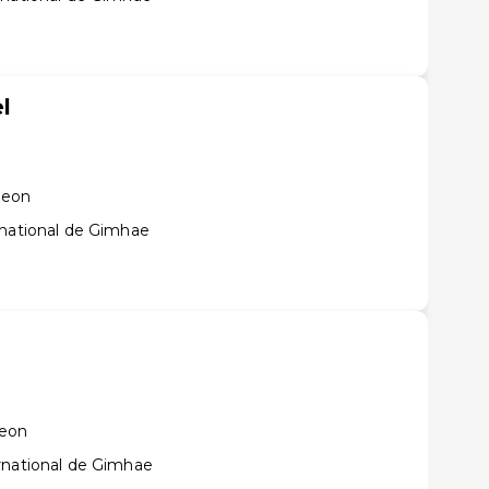
l
heon
rnational de Gimhae
heon
rnational de Gimhae