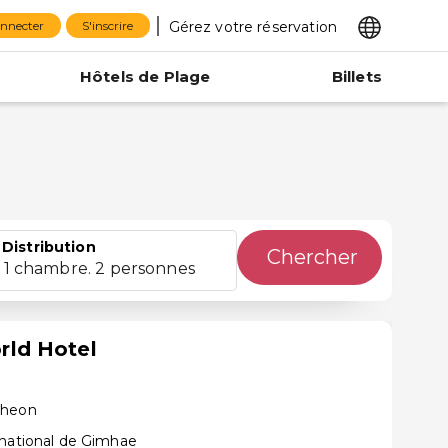
Gérez votre réservation
onnecter
S'inscrire
Hôtels de Plage
Billets
Distribution
Chercher
1 chambre. 2 personnes
ld Hotel
cheon
rnational de Gimhae