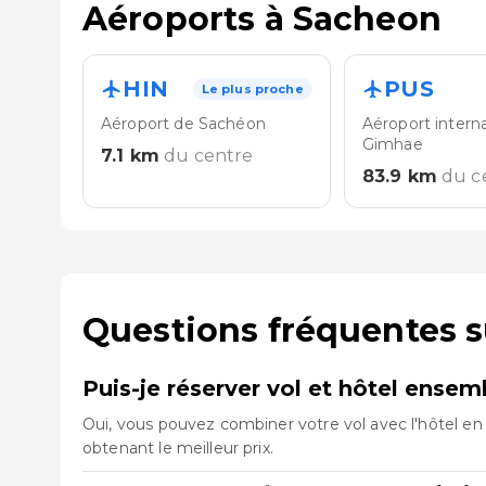
Aéroports à Sacheon
HIN
PUS
Le plus proche
Aéroport de Sachéon
Aéroport intern
Gimhae
7.1
km
du centre
83.9
km
du c
Questions fréquentes 
Puis-je réserver vol et hôtel ense
Oui, vous pouvez combiner votre vol avec l'hôtel en 
obtenant le meilleur prix.