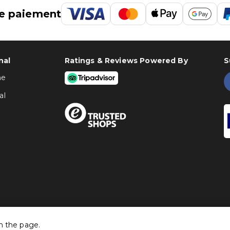
e paiement
nal
Ratings & Reviews Powered By
S
ne
al
h the page.
©
Traventia.fr