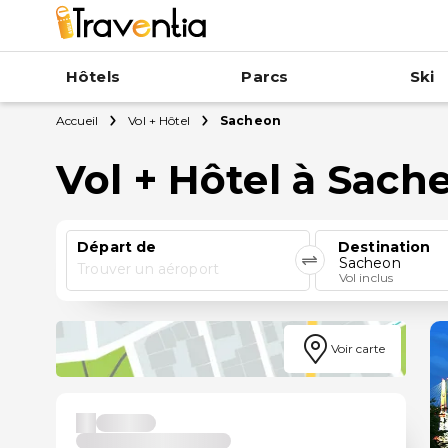
Hôtels
Parcs
Ski
Accueil
Vol + Hôtel
Sacheon
Vol + Hôtel à Sach
Départ de
Destination
Sacheon
Trouver un aéroport
Vol inclus
Voir carte