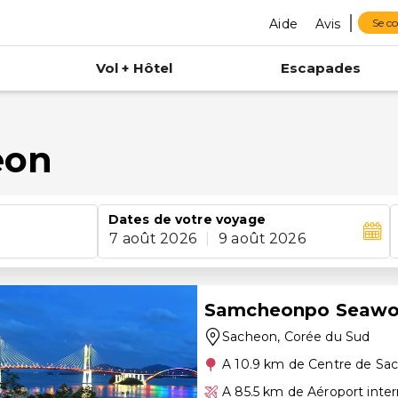
Aide
Avis
Se c
Vol + Hôtel
Escapades
eon
Dates de votre voyage
7 août 2026
|
9 août 2026
Samcheonpo Seawor
Sacheon
, Corée du Sud
A 10.9 km de Centre de Sa
A 85.5 km de Aéroport inte