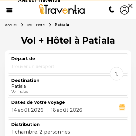
Avis sur Traventia
Accueil
Vol + Hôtel
Patiala
Vol + Hôtel à Patiala
Départ de
Trouver un aéroport
Destination
Patiala
Vol inclus
Dates de votre voyage
14 août 2026
|
16 août 2026
Distribution
1 chambre. 2 personnes