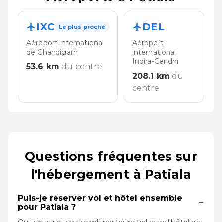
IXC
DEL
Le plus proche
Aéroport international
Aéroport
de Chandigarh
international
Indira-Gandhi
53.6
km
du centre
208.1
km
du
centre
Questions fréquentes sur
l'hébergement à Patiala
Puis-je réserver vol et hôtel ensemble
−
pour Patiala ?
Oui, vous pouvez combiner votre vol avec l'hôtel en