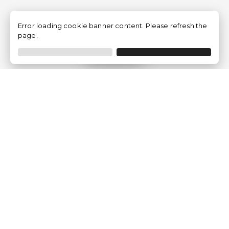
Error loading cookie banner content. Please refresh the
page.
Filtrer
Traventia.fr
Qui sommes-nous
Avis des Clients
Mentions légales
Conditions Générales
Politique de Confidentialité
Politique sur les Cookies