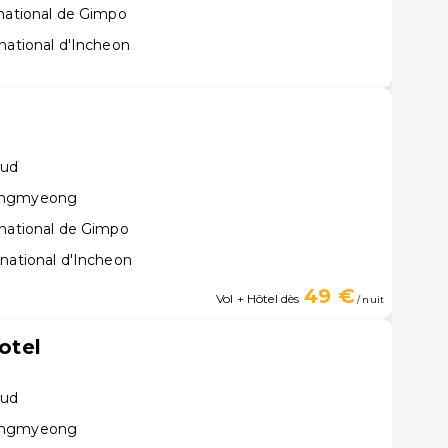
rnational de Gimpo
national d'Incheon
Sud
wangmyeong
rnational de Gimpo
rnational d'Incheon
49 €
Vol + Hôtel dès
/ nuit
tel
Sud
wangmyeong