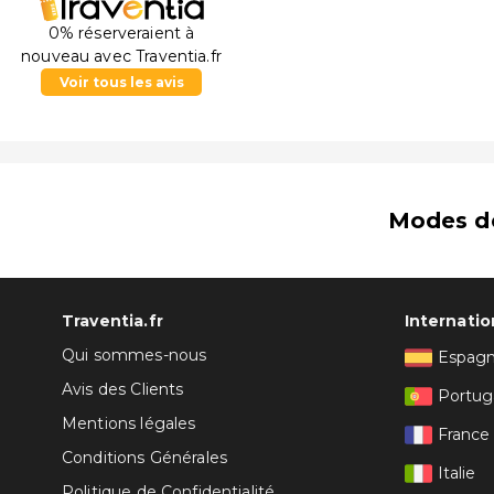
0% réserveraient à
nouveau avec Traventia.fr
Voir tous les avis
Modes d
Traventia.fr
Internatio
Qui sommes-nous
Espag
Avis des Clients
Portug
Mentions légales
France
Conditions Générales
Italie
Politique de Confidentialité