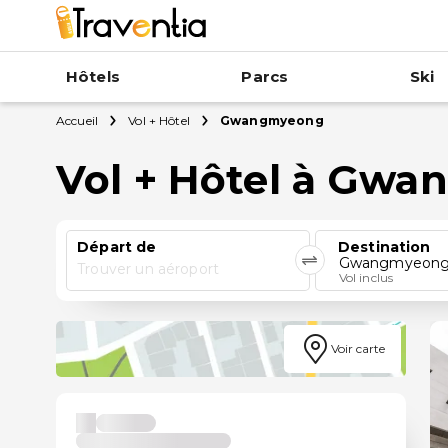
Hôtels
Parcs
Ski
Accueil
Vol + Hôtel
Gwangmyeong
Vol + Hôtel à Gw
Départ de
Destination
Gwangmyeon
Trouver un aéroport
Vol inclus
Voir carte