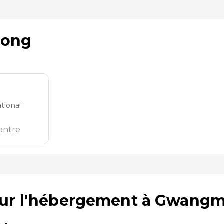
eong
tional
entre
 sur l'hébergement à Gwang