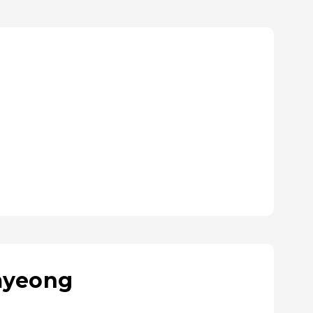
myeong