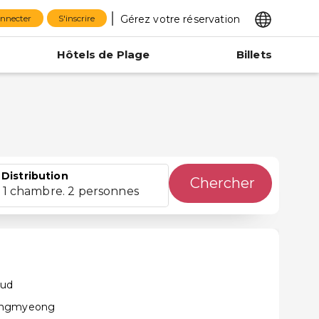
Gérez votre réservation
onnecter
S'inscrire
Hôtels de Plage
Billets
Distribution
Chercher
1 chambre. 2 personnes
Sud
wangmyeong