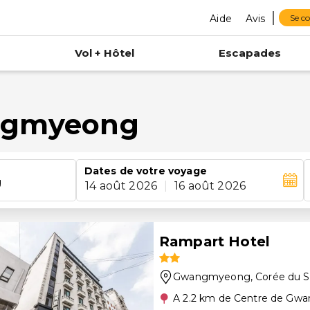
Aide
Avis
Se c
Vol + Hôtel
Escapades
angmyeong
Dates de votre voyage
g
14 août 2026
|
16 août 2026
Rampart Hotel
Gwangmyeong
, Corée du 
A 2.2 km de Centre de G