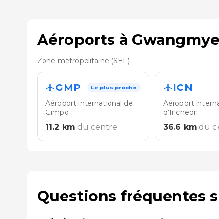
Aéroports à Gwangmy
Zone métropolitaine (SEL)
GMP
ICN
Le plus proche
Aéroport international de
Aéroport interna
Gimpo
d'Incheon
11.2
km
du centre
36.6
km
du c
Questions fréquentes