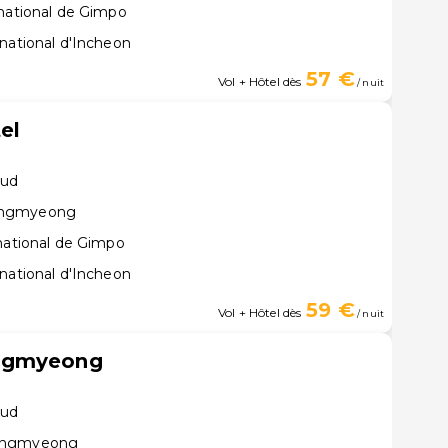
rnational de Gimpo
national d'Incheon
57 €
Vol + Hôtel dès
/ nuit
el
Sud
angmyeong
rnational de Gimpo
national d'Incheon
59 €
Vol + Hôtel dès
/ nuit
angmyeong
Sud
wangmyeong