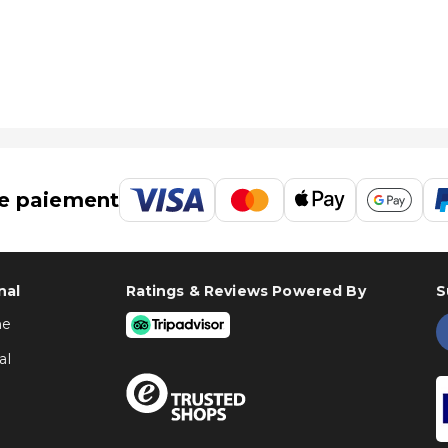
e paiement
nal
Ratings & Reviews Powered By
S
ne
al