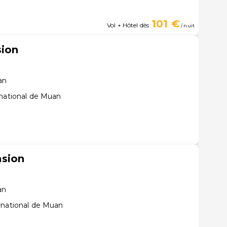
101 €
Vol + Hôtel dès
/ nuit
ion
an
rnational de Muan
sion
an
rnational de Muan