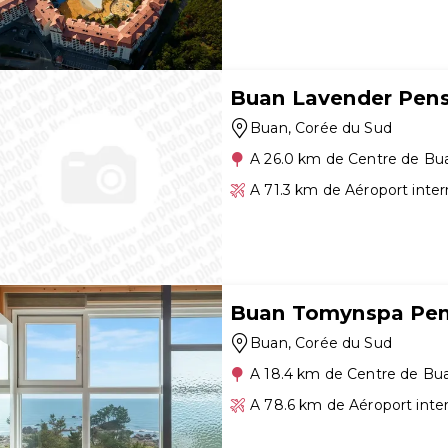
Buan Lavender Pens
Buan
, Corée du Sud
A 26.0 km de Centre de Bu
A 71.3 km de Aéroport inte
Buan Tomynspa Pen
Buan
, Corée du Sud
A 18.4 km de Centre de Bu
A 78.6 km de Aéroport inte